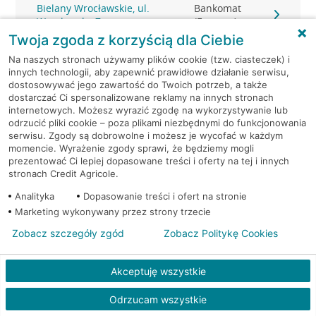
Bielany Wrocławskie, ul.
Bankomat
Wrocławska 7
(Euronet)
Twoja zgoda z korzyścią dla Ciebie
Bielany Wrocławskie, ul.
Bankomat
Na naszych stronach używamy plików cookie (tzw. ciasteczek) i
Wrocławska 7
(Euronet)
innych technologii, aby zapewnić prawidłowe działanie serwisu,
dostosowywać jego zawartość do Twoich potrzeb, a także
dostarczać Ci spersonalizowane reklamy na innych stronach
Bielany Wrocławskie,
Bankomat (Planet
internetowych. Możesz wyrazić zgodę na wykorzystywanie lub
Wrocławska 22
Cash)
odrzucić pliki cookie – poza plikami niezbędnymi do funkcjonowania
serwisu. Zgody są dobrowolne i możesz je wycofać w każdym
momencie. Wyrażenie zgody sprawi, że będziemy mogli
Bielawa, pl. Wolnosci 5
Bankomat (Planet Cash)
prezentować Ci lepiej dopasowane treści i oferty na tej i innych
stronach Credit Agricole.
Bielawa, ul. 1 Maja 34
Bankomat (Euronet)
Analityka
Dopasowanie treści i ofert na stronie
Marketing wykonywany przez strony trzecie
Bielawa, ul. 1 Maja 34
Bankomat (Euronet)
Zobacz szczegóły zgód
Zobacz Politykę Cookies
Bielawa, ul. Lipowa 3
Bankomat (Euronet)
Akceptuję wszystkie
Bielsko Biała, 11 Listopada
Bankomat (Planet
Odrzucam wszystkie
60/62
Cash)