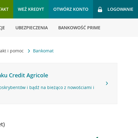
TAKT
WEŹ KREDYT
OTWÓRZ KONTO
LOGOWANIE
JE
UBEZPIECZENIA
BANKOWOŚĆ PRIME
akt i pomoc
Bankomat
ku Credit Agricole
bskrybentów i bądź na bieżąco z nowościami i
t)