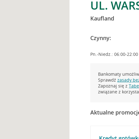
UL. WAR
Kaufland
Czynny:
Pn.-Niedz.: 06:00-22:00
Bankomaty umożliwi
Sprawdź
zasady be
Zapoznaj się z
Tabel
związane z korzys
Aktualne promocj
Kredyt gotówk