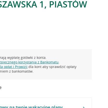
SZAWSKA 1, PIASTÓW
ają wypłatę gotówki z konta.
zpiecznego korzystania z Bankomatu
.
ą opłat i Prowizji
dla kont aby sprawdzić opłaty
taniem z bankomatów.
e
owy na twoje wakacyjne plany