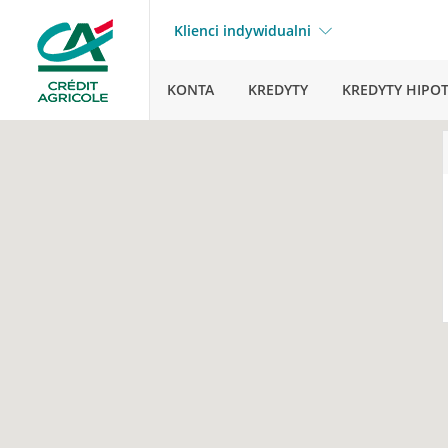
Klienci indywidualni
KONTA
KREDYTY
KREDYTY HIPO