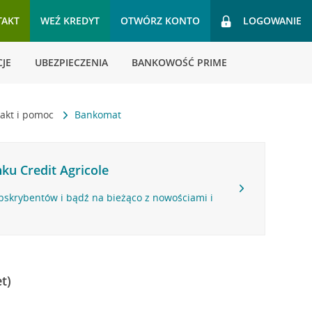
TAKT
WEŹ KREDYT
OTWÓRZ KONTO
LOGOWANIE
JE
UBEZPIECZENIA
BANKOWOŚĆ PRIME
akt i pomoc
Bankomat
ku Credit Agricole
bskrybentów i bądź na bieżąco z nowościami i
t)