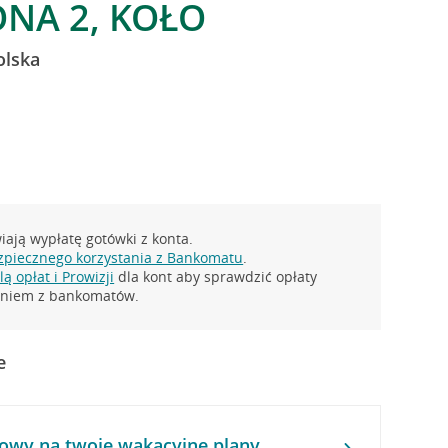
ONA 2, KOŁO
olska
ają wypłatę gotówki z konta.
zpiecznego korzystania z Bankomatu
.
ą opłat i Prowizji
dla kont aby sprawdzić opłaty
taniem z bankomatów.
e
owy na twoje wakacyjne plany