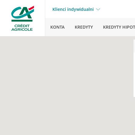
Klienci indywidualni
KONTA
KREDYTY
KREDYTY HIPO