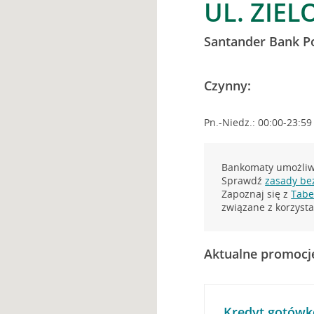
UL. ZIEL
Santander Bank P
Czynny:
Pn.-Niedz.: 00:00-23:59
Bankomaty umożliwi
Sprawdź
zasady be
Zapoznaj się z
Tabel
związane z korzys
Aktualne promocj
Kredyt gotówk