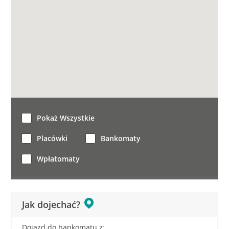
Pokaż Wszystkie
Placówki
Bankomaty
Wpłatomaty
Jak dojechać?
Dojazd do bankomatu z: