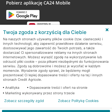
opinie.
Pobierz aplikację CA24 Mobile
Przejdź do pytania
Twoja zgoda z korzyścią dla Ciebie
Na naszych stronach używamy plików cookie (tzw. ciasteczek) i
innych technologii, aby zapewnić prawidłowe działanie serwisu,
RODO
dostosowywać jego zawartość do Twoich potrzeb, a także
dostarczać Ci spersonalizowane reklamy na innych stronach
Regulamin serwisu
internetowych. Możesz wyrazić zgodę na wykorzystywanie lub
odrzucić pliki cookie – poza plikami niezbędnymi do funkcjonowania
Mapa serwisu
serwisu. Zgody są dobrowolne i możesz je wycofać w każdym
momencie. Wyrażenie zgody sprawi, że będziemy mogli
Polityka
Cookies
prezentować Ci lepiej dopasowane treści i oferty na tej i innych
stronach Credit Agricole.
Polityka prywatności
Analityka
Dopasowanie treści i ofert na stronie
Marketing wykonywany przez strony trzecie
Zobacz szczegóły zgód
Zobacz Politykę Cookies
© 2026 Credit Agricole Bank Polska S.A. Wszelkie prawa zastrzeżone