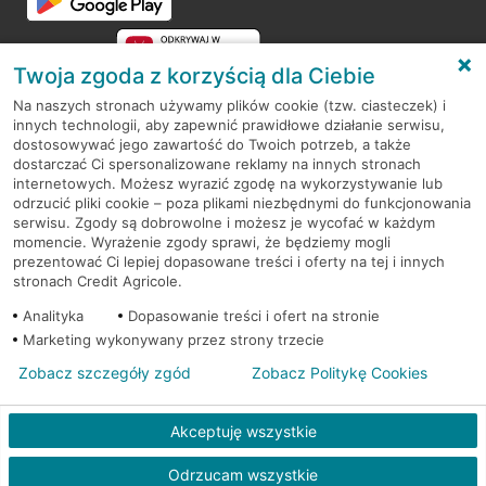
Twoja zgoda z korzyścią dla Ciebie
Na naszych stronach używamy plików cookie (tzw. ciasteczek) i
innych technologii, aby zapewnić prawidłowe działanie serwisu,
RODO
dostosowywać jego zawartość do Twoich potrzeb, a także
dostarczać Ci spersonalizowane reklamy na innych stronach
Regulamin serwisu
internetowych. Możesz wyrazić zgodę na wykorzystywanie lub
odrzucić pliki cookie – poza plikami niezbędnymi do funkcjonowania
Mapa serwisu
serwisu. Zgody są dobrowolne i możesz je wycofać w każdym
momencie. Wyrażenie zgody sprawi, że będziemy mogli
Polityka
Cookies
prezentować Ci lepiej dopasowane treści i oferty na tej i innych
stronach Credit Agricole.
Polityka prywatności
Analityka
Dopasowanie treści i ofert na stronie
Marketing wykonywany przez strony trzecie
Zobacz szczegóły zgód
Zobacz Politykę Cookies
© 2026 Credit Agricole Bank Polska S.A. Wszelkie prawa zastrzeżone
Akceptuję wszystkie
Odrzucam wszystkie