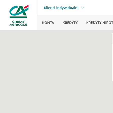
Klienci indywidualni
KONTA
KREDYTY
KREDYTY HIPO