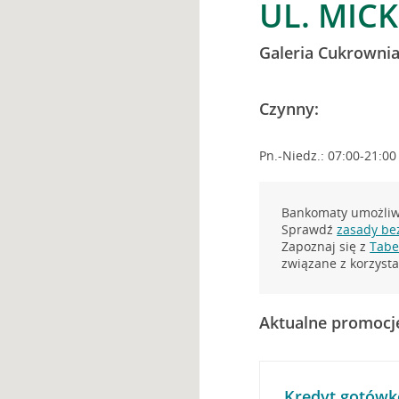
UL. MICK
Galeria Cukrowni
Czynny:
Pn.-Niedz.: 07:00-21:00
Bankomaty umożliwi
Sprawdź
zasady be
Zapoznaj się z
Tabel
związane z korzys
Aktualne promocj
Kredyt gotówk