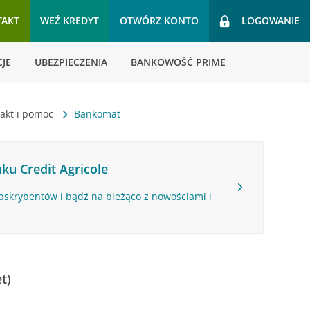
TAKT
WEŹ KREDYT
OTWÓRZ KONTO
LOGOWANIE
JE
UBEZPIECZENIA
BANKOWOŚĆ PRIME
akt i pomoc
Bankomat
ku Credit Agricole
bskrybentów i bądź na bieżąco z nowościami i
t)