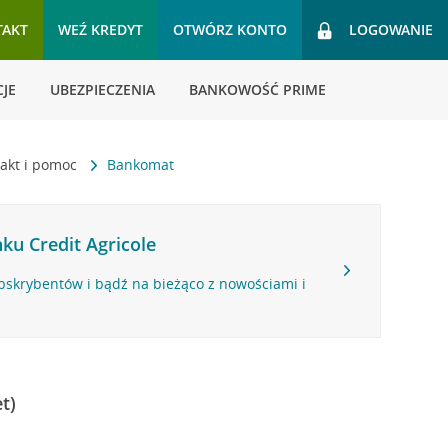
TAKT
WEŹ KREDYT
OTWÓRZ KONTO
LOGOWANIE
JE
UBEZPIECZENIA
BANKOWOŚĆ PRIME
akt i pomoc
Bankomat
ku Credit Agricole
bskrybentów i bądź na bieżąco z nowościami i
t)