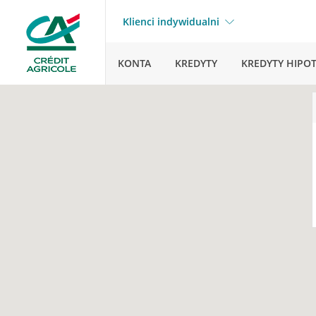
Klienci indywidualni
KONTA
KREDYTY
KREDYTY HIPO