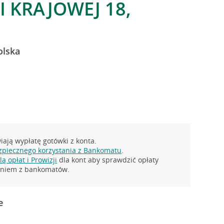
I KRAJOWEJ 18,
olska
ają wypłatę gotówki z konta.
zpiecznego korzystania z Bankomatu
.
ą opłat i Prowizji
dla kont aby sprawdzić opłaty
taniem z bankomatów.
e