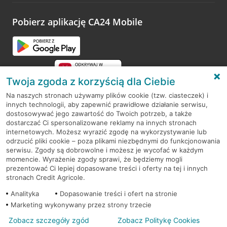
platformy Profil Firmy w Google. Dziękujemy za wszystkie
opinie.
Pobierz aplikację CA24 Mobile
Przejdź do pytania
Twoja zgoda z korzyścią dla Ciebie
Na naszych stronach używamy plików cookie (tzw. ciasteczek) i
innych technologii, aby zapewnić prawidłowe działanie serwisu,
RODO
dostosowywać jego zawartość do Twoich potrzeb, a także
dostarczać Ci spersonalizowane reklamy na innych stronach
Regulamin serwisu
internetowych. Możesz wyrazić zgodę na wykorzystywanie lub
odrzucić pliki cookie – poza plikami niezbędnymi do funkcjonowania
Mapa serwisu
serwisu. Zgody są dobrowolne i możesz je wycofać w każdym
momencie. Wyrażenie zgody sprawi, że będziemy mogli
Polityka
Cookies
prezentować Ci lepiej dopasowane treści i oferty na tej i innych
stronach Credit Agricole.
Polityka prywatności
Analityka
Dopasowanie treści i ofert na stronie
Marketing wykonywany przez strony trzecie
Zobacz szczegóły zgód
Zobacz Politykę Cookies
© 2026 Credit Agricole Bank Polska S.A. Wszelkie prawa zastrzeżone