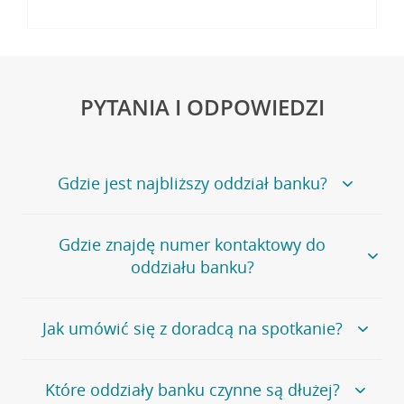
PYTANIA I ODPOWIEDZI
Gdzie jest najbliższy oddział banku?
Jeśli szukasz oddziału naszego banku, zapraszamy na
Gdzie znajdę numer kontaktowy do
stronę
Placówki i bankomaty
, na której znajduje się
oddziału banku?
wygodna wyszukiwarka.
Alternatywnie, możesz skorzystać z pełnej
listy naszych
oddziałów
.
Bank Credit Agricole nie udostępnia ogólnego numeru
Jak umówić się z doradcą na spotkanie?
telefonu do placówki bankowej.
Przejdź do pytania
Polecamy skorzystanie z możliwości wcześniejszego
Jeśli jesteś już
naszym
umówienia się z doradcą w placówce bankowej
.
Które oddziały banku czynne są dłużej?
klientem
możesz
samodzielnie
umówić się na spotkanie z