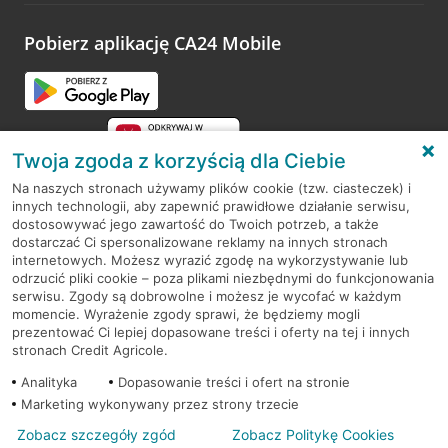
platformy Profil Firmy w Google. Dziękujemy za wszystkie
opinie.
Pobierz aplikację CA24 Mobile
Przejdź do pytania
Twoja zgoda z korzyścią dla Ciebie
Na naszych stronach używamy plików cookie (tzw. ciasteczek) i
innych technologii, aby zapewnić prawidłowe działanie serwisu,
RODO
dostosowywać jego zawartość do Twoich potrzeb, a także
dostarczać Ci spersonalizowane reklamy na innych stronach
Regulamin serwisu
internetowych. Możesz wyrazić zgodę na wykorzystywanie lub
odrzucić pliki cookie – poza plikami niezbędnymi do funkcjonowania
Mapa serwisu
serwisu. Zgody są dobrowolne i możesz je wycofać w każdym
momencie. Wyrażenie zgody sprawi, że będziemy mogli
Polityka
Cookies
prezentować Ci lepiej dopasowane treści i oferty na tej i innych
stronach Credit Agricole.
Polityka prywatności
Analityka
Dopasowanie treści i ofert na stronie
Marketing wykonywany przez strony trzecie
Zobacz szczegóły zgód
Zobacz Politykę Cookies
© 2026 Credit Agricole Bank Polska S.A. Wszelkie prawa zastrzeżone