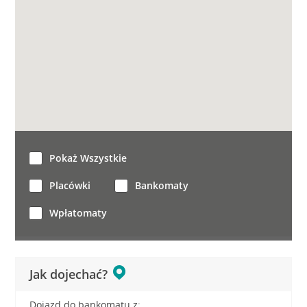
Pokaż Wszystkie
Placówki
Bankomaty
Wpłatomaty
Jak dojechać?
Dojazd do bankomatu z: