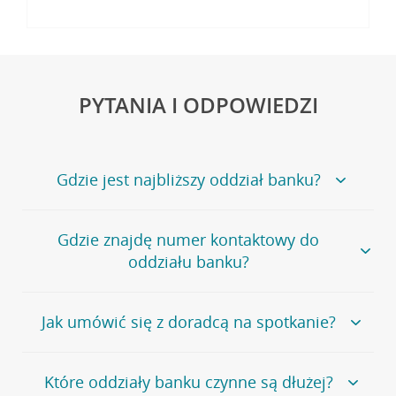
PYTANIA I ODPOWIEDZI
Gdzie jest najbliższy oddział banku?
Jeśli szukasz oddziału naszego banku, zapraszamy na
Gdzie znajdę numer kontaktowy do
stronę
Placówki i bankomaty
, na której znajduje się
oddziału banku?
wygodna wyszukiwarka.
Alternatywnie, możesz skorzystać z pełnej
listy naszych
oddziałów
.
Bank Credit Agricole nie udostępnia ogólnego numeru
Jak umówić się z doradcą na spotkanie?
telefonu do placówki bankowej.
Przejdź do pytania
Polecamy skorzystanie z możliwości wcześniejszego
Jeśli jesteś już
naszym
umówienia się z doradcą w placówce bankowej
.
Które oddziały banku czynne są dłużej?
klientem
możesz
samodzielnie
umówić się na spotkanie z