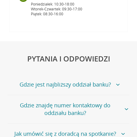
Poniedziałek: 10:30-18:00
Wtorek-Czwartek: 09:30-17:00
Piątek: 08:30-16:00
PYTANIA I ODPOWIEDZI
Gdzie jest najbliższy oddział banku?
Jeśli szukasz oddziału naszego banku, zapraszamy na
Gdzie znajdę numer kontaktowy do
stronę
Placówki i bankomaty
, na której znajduje się
oddziału banku?
wygodna wyszukiwarka.
Alternatywnie, możesz skorzystać z pełnej
listy naszych
oddziałów
.
Bank Credit Agricole nie udostępnia ogólnego numeru
Jak umówić się z doradcą na spotkanie?
telefonu do placówki bankowej.