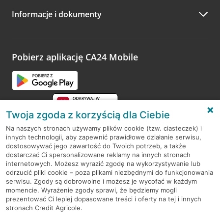
Informacje i dokumenty
Zachęcamy do podzielenia się z nami opinią o wizycie.
Wystarczy przejść na stronę
Oceń wizytę
, wyszukać
odwiedzoną placówkę i wypełnić formularz w ramach
platformy Profil Firmy w Google. Dziękujemy za wszystkie
opinie.
Pobierz aplikację CA24 Mobile
Przejdź do pytania
Twoja zgoda z korzyścią dla Ciebie
Na naszych stronach używamy plików cookie (tzw. ciasteczek) i
innych technologii, aby zapewnić prawidłowe działanie serwisu,
RODO
dostosowywać jego zawartość do Twoich potrzeb, a także
dostarczać Ci spersonalizowane reklamy na innych stronach
Regulamin serwisu
internetowych. Możesz wyrazić zgodę na wykorzystywanie lub
odrzucić pliki cookie – poza plikami niezbędnymi do funkcjonowania
Mapa serwisu
serwisu. Zgody są dobrowolne i możesz je wycofać w każdym
momencie. Wyrażenie zgody sprawi, że będziemy mogli
Polityka
Cookies
prezentować Ci lepiej dopasowane treści i oferty na tej i innych
stronach Credit Agricole.
Polityka prywatności