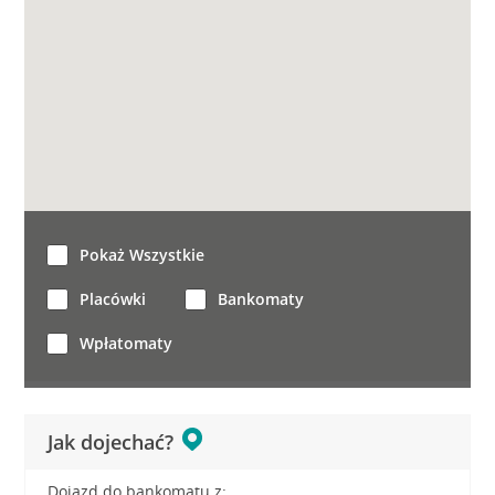
Pokaż Wszystkie
Placówki
Bankomaty
Wpłatomaty
Jak dojechać?
Dojazd do bankomatu z: