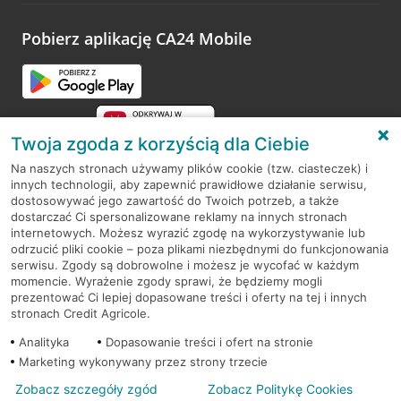
platformy Profil Firmy w Google. Dziękujemy za wszystkie
opinie.
Pobierz aplikację CA24 Mobile
Przejdź do pytania
Twoja zgoda z korzyścią dla Ciebie
Na naszych stronach używamy plików cookie (tzw. ciasteczek) i
innych technologii, aby zapewnić prawidłowe działanie serwisu,
RODO
dostosowywać jego zawartość do Twoich potrzeb, a także
dostarczać Ci spersonalizowane reklamy na innych stronach
Regulamin serwisu
internetowych. Możesz wyrazić zgodę na wykorzystywanie lub
odrzucić pliki cookie – poza plikami niezbędnymi do funkcjonowania
Mapa serwisu
serwisu. Zgody są dobrowolne i możesz je wycofać w każdym
momencie. Wyrażenie zgody sprawi, że będziemy mogli
Polityka
Cookies
prezentować Ci lepiej dopasowane treści i oferty na tej i innych
stronach Credit Agricole.
Polityka prywatności
Analityka
Dopasowanie treści i ofert na stronie
Marketing wykonywany przez strony trzecie
Zobacz szczegóły zgód
Zobacz Politykę Cookies
© 2026 Credit Agricole Bank Polska S.A. Wszelkie prawa zastrzeżone