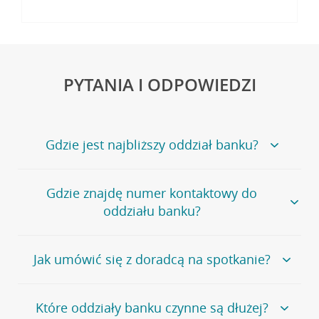
PYTANIA I ODPOWIEDZI
Gdzie jest najbliższy oddział banku?
Jeśli szukasz oddziału naszego banku, zapraszamy na
Gdzie znajdę numer kontaktowy do
stronę
Placówki i bankomaty
, na której znajduje się
oddziału banku?
wygodna wyszukiwarka.
Alternatywnie, możesz skorzystać z pełnej
listy naszych
oddziałów
.
Bank Credit Agricole nie udostępnia ogólnego numeru
Jak umówić się z doradcą na spotkanie?
telefonu do placówki bankowej.
Przejdź do pytania
Polecamy skorzystanie z możliwości wcześniejszego
Jeśli jesteś już
naszym
umówienia się z doradcą w placówce bankowej
.
Które oddziały banku czynne są dłużej?
klientem
możesz
samodzielnie
umówić się na spotkanie z