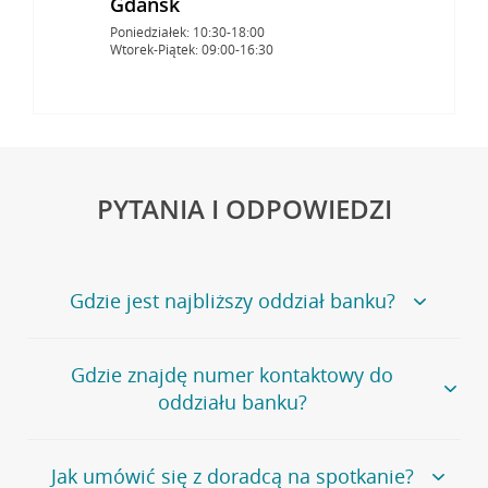
Gdańsk
Poniedziałek: 10:30-18:00
Wtorek-Piątek: 09:00-16:30
PYTANIA I ODPOWIEDZI
Gdzie jest najbliższy oddział banku?
Jeśli szukasz oddziału naszego banku, zapraszamy na
Gdzie znajdę numer kontaktowy do
stronę
Placówki i bankomaty
, na której znajduje się
oddziału banku?
wygodna wyszukiwarka.
Alternatywnie, możesz skorzystać z pełnej
listy naszych
oddziałów
.
Bank Credit Agricole nie udostępnia ogólnego numeru
Jak umówić się z doradcą na spotkanie?
telefonu do placówki bankowej.