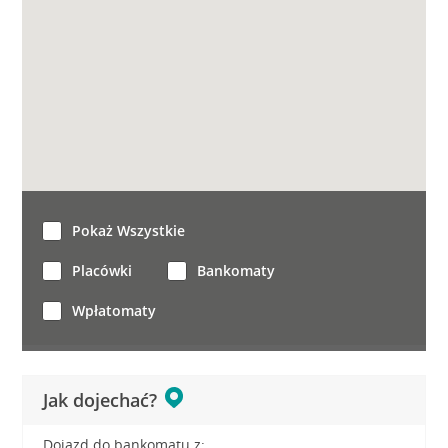
Pokaż Wszystkie
Placówki
Bankomaty
Wpłatomaty
Jak dojechać?
Dojazd do bankomatu z: