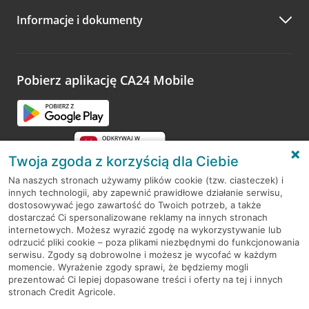
Informacje i dokumenty
Zachęcamy do podzielenia się z nami opinią o wizycie.
Wystarczy przejść na stronę
Oceń wizytę
, wyszukać
odwiedzoną placówkę i wypełnić formularz w ramach
platformy Profil Firmy w Google. Dziękujemy za wszystkie
opinie.
Pobierz aplikację CA24 Mobile
Przejdź do pytania
Twoja zgoda z korzyścią dla Ciebie
Na naszych stronach używamy plików cookie (tzw. ciasteczek) i
innych technologii, aby zapewnić prawidłowe działanie serwisu,
RODO
dostosowywać jego zawartość do Twoich potrzeb, a także
dostarczać Ci spersonalizowane reklamy na innych stronach
Regulamin serwisu
internetowych. Możesz wyrazić zgodę na wykorzystywanie lub
odrzucić pliki cookie – poza plikami niezbędnymi do funkcjonowania
Mapa serwisu
serwisu. Zgody są dobrowolne i możesz je wycofać w każdym
momencie. Wyrażenie zgody sprawi, że będziemy mogli
Polityka
Cookies
prezentować Ci lepiej dopasowane treści i oferty na tej i innych
stronach Credit Agricole.
Polityka prywatności