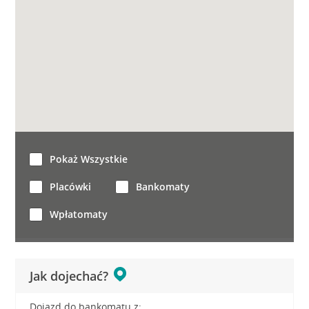
Pokaż Wszystkie
Placówki
Bankomaty
Wpłatomaty
Jak dojechać?
Dojazd do bankomatu z: