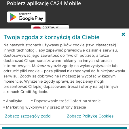
opinie.
Pobierz aplikację CA24 Mobile
Przejdź do pytania
Twoja zgoda z korzyścią dla Ciebie
Na naszych stronach używamy plików cookie (tzw. ciasteczek) i
innych technologii, aby zapewnić prawidłowe działanie serwisu,
RODO
dostosowywać jego zawartość do Twoich potrzeb, a także
dostarczać Ci spersonalizowane reklamy na innych stronach
Regulamin serwisu
internetowych. Możesz wyrazić zgodę na wykorzystywanie lub
odrzucić pliki cookie – poza plikami niezbędnymi do funkcjonowania
Mapa serwisu
serwisu. Zgody są dobrowolne i możesz je wycofać w każdym
momencie. Wyrażenie zgody sprawi, że będziemy mogli
Polityka
Cookies
prezentować Ci lepiej dopasowane treści i oferty na tej i innych
stronach Credit Agricole.
Polityka prywatności
Analityka
Dopasowanie treści i ofert na stronie
Marketing wykonywany przez strony trzecie
Zobacz szczegóły zgód
Zobacz Politykę Cookies
© 2026 Credit Agricole Bank Polska S.A. Wszelkie prawa zastrzeżone