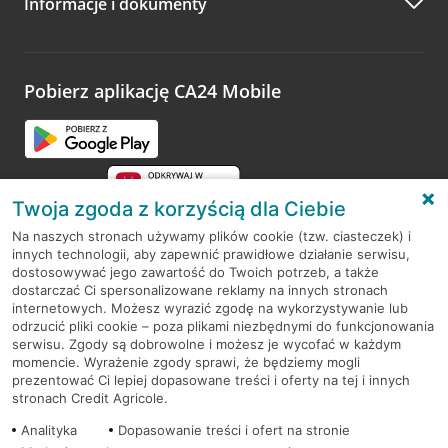
Informacje i dokumenty
Zachęcamy do podzielenia się z nami opinią o wizycie.
Wystarczy przejść na stronę
Oceń wizytę
, wyszukać
odwiedzoną placówkę i wypełnić formularz w ramach
platformy Profil Firmy w Google. Dziękujemy za wszystkie
opinie.
Pobierz aplikację CA24 Mobile
Przejdź do pytania
Twoja zgoda z korzyścią dla Ciebie
Na naszych stronach używamy plików cookie (tzw. ciasteczek) i
innych technologii, aby zapewnić prawidłowe działanie serwisu,
RODO
dostosowywać jego zawartość do Twoich potrzeb, a także
dostarczać Ci spersonalizowane reklamy na innych stronach
Regulamin serwisu
internetowych. Możesz wyrazić zgodę na wykorzystywanie lub
odrzucić pliki cookie – poza plikami niezbędnymi do funkcjonowania
Mapa serwisu
serwisu. Zgody są dobrowolne i możesz je wycofać w każdym
momencie. Wyrażenie zgody sprawi, że będziemy mogli
Polityka
Cookies
prezentować Ci lepiej dopasowane treści i oferty na tej i innych
stronach Credit Agricole.
Polityka prywatności
Analityka
Dopasowanie treści i ofert na stronie