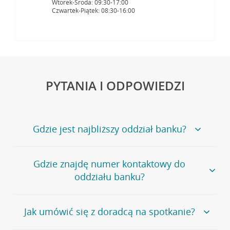
Wtorek-Środa: 09:30-17:00
Czwartek-Piątek: 08:30-16:00
PYTANIA I ODPOWIEDZI
Gdzie jest najbliższy oddział banku?
Jeśli szukasz oddziału naszego banku, zapraszamy na
Gdzie znajdę numer kontaktowy do
stronę
Placówki i bankomaty
, na której znajduje się
oddziału banku?
wygodna wyszukiwarka.
Alternatywnie, możesz skorzystać z pełnej
listy naszych
oddziałów
.
Bank Credit Agricole nie udostępnia ogólnego numeru
Jak umówić się z doradcą na spotkanie?
telefonu do placówki bankowej.
Przejdź do pytania