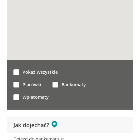
Pokaż Wszystkie
Placówki
Bankomaty
Wpłatomaty
Jak dojechać?
Dojazd do bankomatu z: