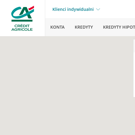
Klienci indywidualni
KONTA
KREDYTY
KREDYTY HIPO