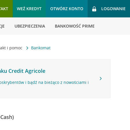
TAKT
WEŹ KREDYT
OTWÓRZ KONTO
LOGOWANIE
JE
UBEZPIECZENIA
BANKOWOŚĆ PRIME
akt i pomoc
Bankomat
ku Credit Agricole
bskrybentów i bądź na bieżąco z nowościami i
 Cash)