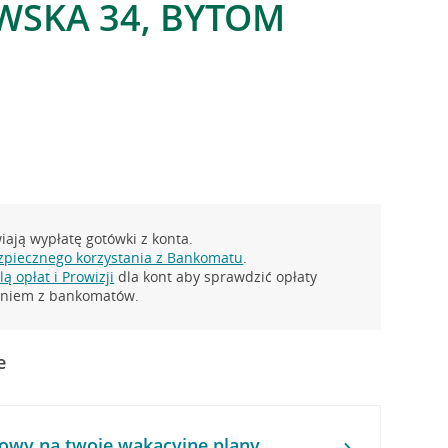
SKA 34, BYTOM
ają wypłatę gotówki z konta.
zpiecznego korzystania z Bankomatu
.
ą opłat i Prowizji
dla kont aby sprawdzić opłaty
taniem z bankomatów.
e
owy na twoje wakacyjne plany