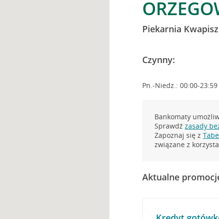
ORZEGOW
Piekarnia Kwapisz
Czynny:
Pn.-Niedz.: 00:00-23:59
Bankomaty umożliwi
Sprawdź
zasady be
Zapoznaj się z
Tabel
związane z korzys
Aktualne promocj
Kredyt gotówk