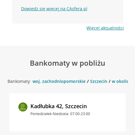
Dowiedz się więcej na CAsfera.pl
Więcej aktualności
Bankomaty w pobliżu
Bankomaty:
woj. zachodniopomorskie
Szczecin
w okolicy u
Kadłubka 42, Szczecin
Poniedziałek-Niedziela: 07:00-23:00