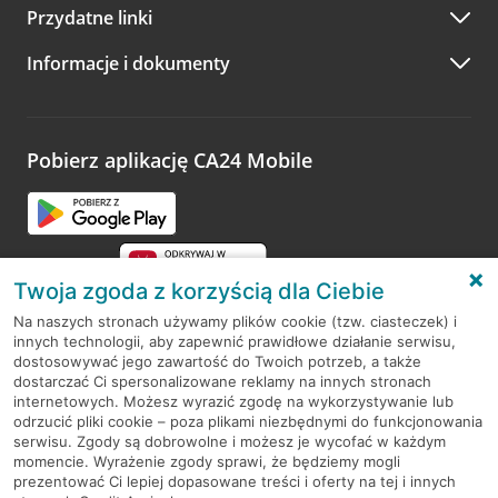
Przydatne linki
A po wizycie…
Informacje i dokumenty
Zachęcamy do podzielenia się z nami opinią o wizycie.
Wystarczy przejść na stronę
Oceń wizytę
, wyszukać
odwiedzoną placówkę i wypełnić formularz w ramach
platformy Profil Firmy w Google. Dziękujemy za wszystkie
opinie.
Pobierz aplikację CA24 Mobile
Przejdź do pytania
Twoja zgoda z korzyścią dla Ciebie
Na naszych stronach używamy plików cookie (tzw. ciasteczek) i
innych technologii, aby zapewnić prawidłowe działanie serwisu,
RODO
dostosowywać jego zawartość do Twoich potrzeb, a także
dostarczać Ci spersonalizowane reklamy na innych stronach
Regulamin serwisu
internetowych. Możesz wyrazić zgodę na wykorzystywanie lub
odrzucić pliki cookie – poza plikami niezbędnymi do funkcjonowania
Mapa serwisu
serwisu. Zgody są dobrowolne i możesz je wycofać w każdym
momencie. Wyrażenie zgody sprawi, że będziemy mogli
Polityka
Cookies
prezentować Ci lepiej dopasowane treści i oferty na tej i innych