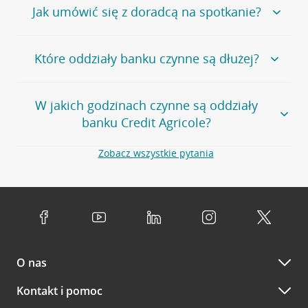
oddziałów
.
Bank Credit Agricole nie udostępnia ogólnego numeru
Jak umówić się z doradcą na spotkanie?
telefonu do placówki bankowej.
Przejdź do pytania
Polecamy skorzystanie z możliwości wcześniejszego
Jeśli jesteś już
naszym
umówienia się z doradcą w placówce bankowej
.
Które oddziały banku czynne są dłużej?
klientem
możesz
samodzielnie
umówić się na spotkanie z
Twoim doradcą w wybranym terminie. Zrób to:
Przejdź do pytania
Większość naszych oddziałów czynna jest w
podobnych
w
aplikacji CA24 Mobile
- po zalogowaniu kliknij w ikonę
W jakich godzinach czynne są oddziały
godzinach
. Dokładne godziny pracy uzależnione są od
kontaktu w prawym górnym rogu, a następnie w przycisk
banku Credit Agricole?
lokalnych uwarunkowań i potrzeb klientów danej placówki.
Umów nowe spotkanie –
zobacz jak to zrobić
w
serwisie CA24 eBank
- po zalogowaniu wybierz
Aby sprawdzić godziny pracy oddziałów, zapraszamy na
Zobacz wszystkie pytania
opcję Umów spotkanie
w górnym menu.
stronę
Placówki i bankomaty
, na której znajduje się
Oddziały banku Credit Agricole czynne są w
wygodna wyszukiwarka. Skorzystaj z filtra "Czynne" i
standardowych, szeroko stosowanych godzinach pracy
Jeśli
nie jesteś jeszcze naszym klientem
lub
nie korzystasz
wybierz interesującą Cię godzinę.
przedsiębiorstw i urzędów. Dokładne godziny pracy
z bankowości elektronicznej
możesz umówić się na
poszczególnych placówek znajdują się na
naszej stronie
spotkanie:
Przejdź do pytania
internetowej
.
przez
formularz kontaktowy na mapie
–
wybierz
Serdecznie zapraszamy do naszych oddziałów. Polecamy
placówkę na mapie
i kliknij w przycisk Umów się z
skorzystanie z możliwości wcześniejszego
umówienia się z
doradcą. Po wypełnieniu formularza poczekaj na kontakt
O nas
doradcą w placówce bankowej
.
doradcy potwierdzający wizytę lub propozycję spotkania
w innym terminie.
Przejdź do pytania
Kontakt i pomoc
telefonicznie przez Infolinię CA24