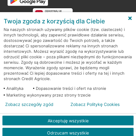
Twoja zgoda z korzyścią dla Ciebie
Na naszych stronach używamy plików cookie (tzw. ciasteczek) i
innych technologii, aby zapewnić prawidłowe działanie serwisu,
RODO
dostosowywać jego zawartość do Twoich potrzeb, a także
dostarczać Ci spersonalizowane reklamy na innych stronach
Regulamin serwisu
internetowych. Możesz wyrazić zgodę na wykorzystywanie lub
odrzucić pliki cookie – poza plikami niezbędnymi do funkcjonowania
Mapa serwisu
serwisu. Zgody są dobrowolne i możesz je wycofać w każdym
momencie. Wyrażenie zgody sprawi, że będziemy mogli
Polityka
Cookies
prezentować Ci lepiej dopasowane treści i oferty na tej i innych
stronach Credit Agricole.
Polityka prywatności
Analityka
Dopasowanie treści i ofert na stronie
Marketing wykonywany przez strony trzecie
Zobacz szczegóły zgód
Zobacz Politykę Cookies
© 2026 Credit Agricole Bank Polska S.A. Wszelkie prawa zastrzeżone
Akceptuję wszystkie
Odrzucam wszystkie