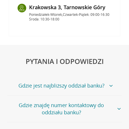
Krakowska 3, Tarnowskie Góry
Poniedziałek-Wtorek,Czwartek-Piątek: 09:00-16:30
Środa: 10:30-18:00
PYTANIA I ODPOWIEDZI
Gdzie jest najbliższy oddział banku?
Jeśli szukasz oddziału naszego banku, zapraszamy na
Gdzie znajdę numer kontaktowy do
stronę
Placówki i bankomaty
, na której znajduje się
oddziału banku?
wygodna wyszukiwarka.
Alternatywnie, możesz skorzystać z pełnej
listy naszych
oddziałów
.