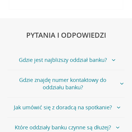
PYTANIA I ODPOWIEDZI
Gdzie jest najbliższy oddział banku?
Jeśli szukasz oddziału naszego banku, zapraszamy na
Gdzie znajdę numer kontaktowy do
stronę
Placówki i bankomaty
, na której znajduje się
oddziału banku?
wygodna wyszukiwarka.
Alternatywnie, możesz skorzystać z pełnej
listy naszych
oddziałów
.
Bank Credit Agricole nie udostępnia ogólnego numeru
Jak umówić się z doradcą na spotkanie?
telefonu do placówki bankowej.
Przejdź do pytania
Polecamy skorzystanie z możliwości wcześniejszego
Jeśli jesteś już
naszym
umówienia się z doradcą w placówce bankowej
.
Które oddziały banku czynne są dłużej?
klientem
możesz
samodzielnie
umówić się na spotkanie z