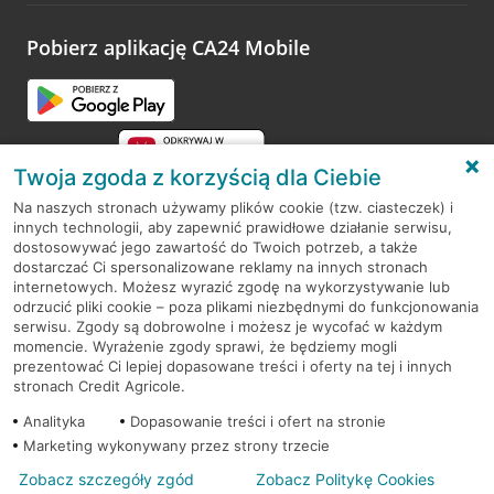
platformy Profil Firmy w Google. Dziękujemy za wszystkie
opinie.
Pobierz aplikację CA24 Mobile
Przejdź do pytania
Twoja zgoda z korzyścią dla Ciebie
Na naszych stronach używamy plików cookie (tzw. ciasteczek) i
innych technologii, aby zapewnić prawidłowe działanie serwisu,
RODO
dostosowywać jego zawartość do Twoich potrzeb, a także
dostarczać Ci spersonalizowane reklamy na innych stronach
Regulamin serwisu
internetowych. Możesz wyrazić zgodę na wykorzystywanie lub
odrzucić pliki cookie – poza plikami niezbędnymi do funkcjonowania
Mapa serwisu
serwisu. Zgody są dobrowolne i możesz je wycofać w każdym
momencie. Wyrażenie zgody sprawi, że będziemy mogli
Polityka
Cookies
prezentować Ci lepiej dopasowane treści i oferty na tej i innych
stronach Credit Agricole.
Polityka prywatności
Analityka
Dopasowanie treści i ofert na stronie
Marketing wykonywany przez strony trzecie
Zobacz szczegóły zgód
Zobacz Politykę Cookies
© 2026 Credit Agricole Bank Polska S.A. Wszelkie prawa zastrzeżone