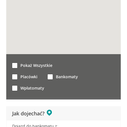
Pokaż Wszystkie
Placówki
Bankomaty
Wpłatomaty
Jak dojechać?
Dojazd do bankomatu z: