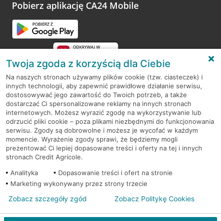
opinie.
Pobierz aplikację CA24 Mobile
Przejdź do pytania
Twoja zgoda z korzyścią dla Ciebie
Na naszych stronach używamy plików cookie (tzw. ciasteczek) i
innych technologii, aby zapewnić prawidłowe działanie serwisu,
RODO
dostosowywać jego zawartość do Twoich potrzeb, a także
dostarczać Ci spersonalizowane reklamy na innych stronach
Regulamin serwisu
internetowych. Możesz wyrazić zgodę na wykorzystywanie lub
odrzucić pliki cookie – poza plikami niezbędnymi do funkcjonowania
Mapa serwisu
serwisu. Zgody są dobrowolne i możesz je wycofać w każdym
momencie. Wyrażenie zgody sprawi, że będziemy mogli
Polityka
Cookies
prezentować Ci lepiej dopasowane treści i oferty na tej i innych
stronach Credit Agricole.
Polityka prywatności
Analityka
Dopasowanie treści i ofert na stronie
Marketing wykonywany przez strony trzecie
Zobacz szczegóły zgód
Zobacz Politykę Cookies
© 2026 Credit Agricole Bank Polska S.A. Wszelkie prawa zastrzeżone