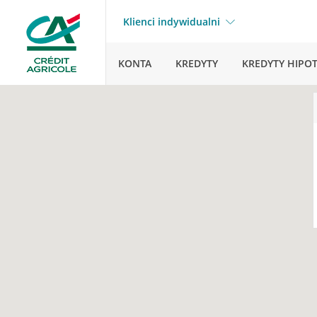
Klienci indywidualni
KONTA
KREDYTY
KREDYTY HIPO