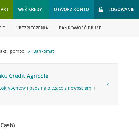
TAKT
WEŹ KREDYT
OTWÓRZ KONTO
LOGOWANIE
JE
UBEZPIECZENIA
BANKOWOŚĆ PRIME
akt i pomoc
Bankomat
ku Credit Agricole
bskrybentów i bądź na bieżąco z nowościami i
 Cash)