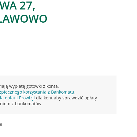
WA 27,
ŁAWOWO
ają wypłatę gotówki z konta.
zpiecznego korzystania z Bankomatu
.
ą opłat i Prowizji
dla kont aby sprawdzić opłaty
taniem z bankomatów.
e