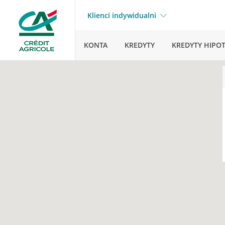
Klienci indywidualni
KONTA
KREDYTY
KREDYTY HIPO