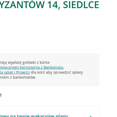
TYZANTÓW 14, SIEDLCE
ają wypłatę gotówki z konta.
zpiecznego korzystania z Bankomatu
.
ą opłat i Prowizji
dla kont aby sprawdzić opłaty
taniem z bankomatów.
e
owy na twoje wakacyjne plany