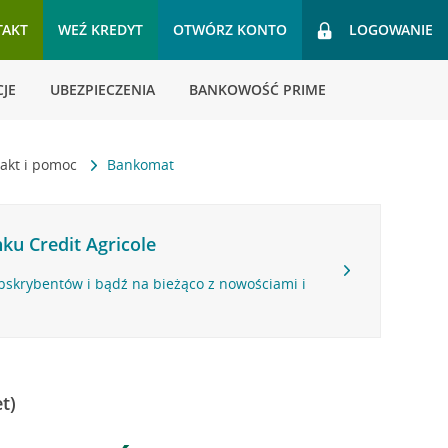
TAKT
WEŹ KREDYT
OTWÓRZ KONTO
LOGOWANIE
JE
UBEZPIECZENIA
BANKOWOŚĆ PRIME
akt i pomoc
Bankomat
ku Credit Agricole
bskrybentów i bądź na bieżąco z nowościami i
t)