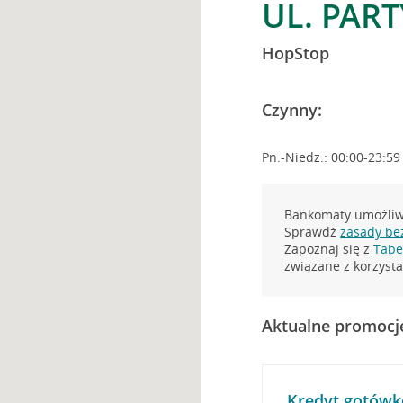
UL. PAR
HopStop
Czynny:
Pn.-Niedz.: 00:00-23:59
Bankomaty umożliwi
Sprawdź
zasady be
Zapoznaj się z
Tabel
związane z korzys
Aktualne promocj
Kredyt gotówk