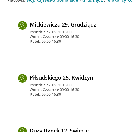
Placówki:
woj. kujawsko-pomorskie
Grudziądz
w okolicy K
Mickiewicza 29, Grudziądz
Poniedziałek: 09:30-18:00
Wtorek-Czwartek: 09:00-16:30
Piątek: 09:00-15:30
Piłsudskiego 25, Kwidzyn
Poniedziałek: 09:30-18:00
Wtorek-Czwartek: 09:00-16:30
Piątek: 09:00-15:30
Duży Rynek 12, Świecie