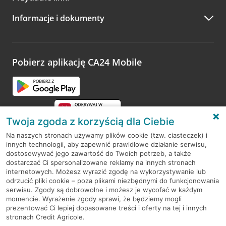
A po wizycie…
Informacje i dokumenty
Zachęcamy do podzielenia się z nami opinią o wizycie.
Wystarczy przejść na stronę
Oceń wizytę
, wyszukać
odwiedzoną placówkę i wypełnić formularz w ramach
platformy Profil Firmy w Google. Dziękujemy za wszystkie
opinie.
Pobierz aplikację CA24 Mobile
Przejdź do pytania
Twoja zgoda z korzyścią dla Ciebie
Na naszych stronach używamy plików cookie (tzw. ciasteczek) i
innych technologii, aby zapewnić prawidłowe działanie serwisu,
RODO
dostosowywać jego zawartość do Twoich potrzeb, a także
dostarczać Ci spersonalizowane reklamy na innych stronach
Regulamin serwisu
internetowych. Możesz wyrazić zgodę na wykorzystywanie lub
odrzucić pliki cookie – poza plikami niezbędnymi do funkcjonowania
Mapa serwisu
serwisu. Zgody są dobrowolne i możesz je wycofać w każdym
momencie. Wyrażenie zgody sprawi, że będziemy mogli
Polityka
Cookies
prezentować Ci lepiej dopasowane treści i oferty na tej i innych
stronach Credit Agricole.