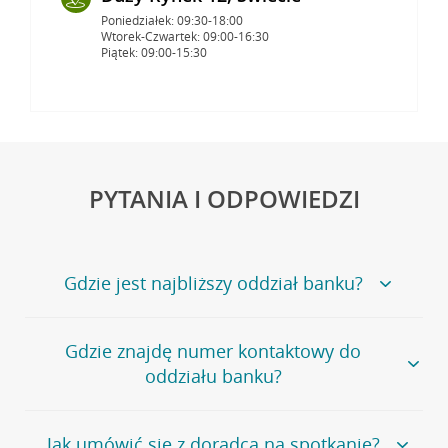
Poniedziałek: 09:30-18:00
Wtorek-Czwartek: 09:00-16:30
Piątek: 09:00-15:30
PYTANIA I ODPOWIEDZI
Gdzie jest najbliższy oddział banku?
Jeśli szukasz oddziału naszego banku, zapraszamy na
Gdzie znajdę numer kontaktowy do
stronę
Placówki i bankomaty
, na której znajduje się
oddziału banku?
wygodna wyszukiwarka.
Alternatywnie, możesz skorzystać z pełnej
listy naszych
oddziałów
.
Bank Credit Agricole nie udostępnia ogólnego numeru
Jak umówić się z doradcą na spotkanie?