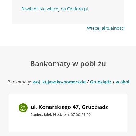
Dowiedz się więcej na CAsfera.pl
Więcej aktualności
Bankomaty w pobliżu
Bankomaty:
woj. kujawsko-pomorskie
Grudziądz
w okolicy
ul. Konarskiego 47, Grudziądz
Poniedziałek-Niedziela: 07:00-21:00