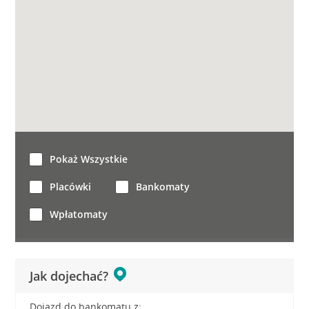
Pokaż Wszystkie
Placówki
Bankomaty
Wpłatomaty
Jak dojechać?
Dojazd do bankomatu z: