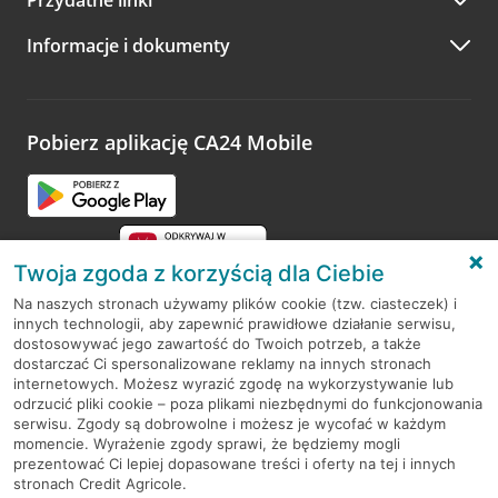
A po wizycie…
Informacje i dokumenty
Zachęcamy do podzielenia się z nami opinią o wizycie.
Wystarczy przejść na stronę
Oceń wizytę
, wyszukać
odwiedzoną placówkę i wypełnić formularz w ramach
platformy Profil Firmy w Google. Dziękujemy za wszystkie
opinie.
Pobierz aplikację CA24 Mobile
Przejdź do pytania
Twoja zgoda z korzyścią dla Ciebie
Na naszych stronach używamy plików cookie (tzw. ciasteczek) i
innych technologii, aby zapewnić prawidłowe działanie serwisu,
RODO
dostosowywać jego zawartość do Twoich potrzeb, a także
dostarczać Ci spersonalizowane reklamy na innych stronach
Regulamin serwisu
internetowych. Możesz wyrazić zgodę na wykorzystywanie lub
odrzucić pliki cookie – poza plikami niezbędnymi do funkcjonowania
Mapa serwisu
serwisu. Zgody są dobrowolne i możesz je wycofać w każdym
momencie. Wyrażenie zgody sprawi, że będziemy mogli
Polityka
Cookies
prezentować Ci lepiej dopasowane treści i oferty na tej i innych
stronach Credit Agricole.