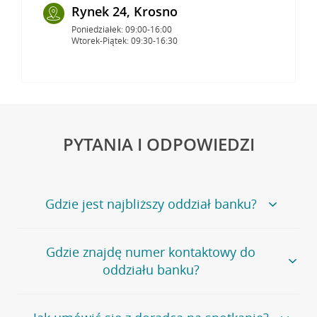
Rynek 24, Krosno
Poniedziałek: 09:00-16:00
Wtorek-Piątek: 09:30-16:30
PYTANIA I ODPOWIEDZI
Gdzie jest najbliższy oddział banku?
Jeśli szukasz oddziału naszego banku, zapraszamy na
Gdzie znajdę numer kontaktowy do
stronę
Placówki i bankomaty
, na której znajduje się
oddziału banku?
wygodna wyszukiwarka.
Alternatywnie, możesz skorzystać z pełnej
listy naszych
oddziałów
.
Bank Credit Agricole nie udostępnia ogólnego numeru