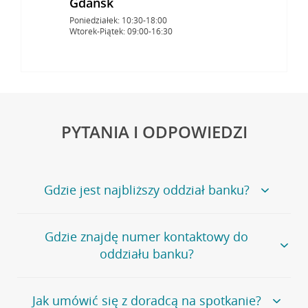
Gdańsk
Poniedziałek: 10:30-18:00
Wtorek-Piątek: 09:00-16:30
PYTANIA I ODPOWIEDZI
Gdzie jest najbliższy oddział banku?
Jeśli szukasz oddziału naszego banku, zapraszamy na
Gdzie znajdę numer kontaktowy do
stronę
Placówki i bankomaty
, na której znajduje się
oddziału banku?
wygodna wyszukiwarka.
Alternatywnie, możesz skorzystać z pełnej
listy naszych
oddziałów
.
Bank Credit Agricole nie udostępnia ogólnego numeru
Jak umówić się z doradcą na spotkanie?
telefonu do placówki bankowej.