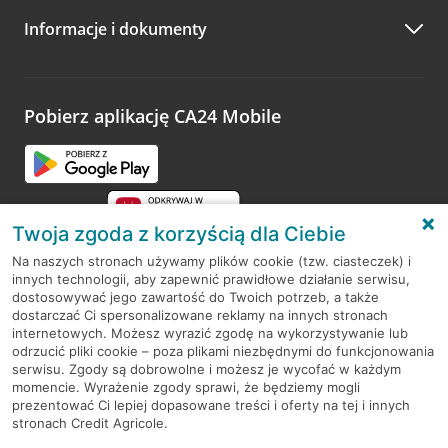
Informacje i dokumenty
Zachęcamy do podzielenia się z nami opinią o wizycie.
Wystarczy przejść na stronę
Oceń wizytę
, wyszukać
odwiedzoną placówkę i wypełnić formularz w ramach
platformy Profil Firmy w Google. Dziękujemy za wszystkie
opinie.
Pobierz aplikację CA24 Mobile
Przejdź do pytania
Twoja zgoda z korzyścią dla Ciebie
Na naszych stronach używamy plików cookie (tzw. ciasteczek) i
innych technologii, aby zapewnić prawidłowe działanie serwisu,
RODO
dostosowywać jego zawartość do Twoich potrzeb, a także
dostarczać Ci spersonalizowane reklamy na innych stronach
Regulamin serwisu
internetowych. Możesz wyrazić zgodę na wykorzystywanie lub
odrzucić pliki cookie – poza plikami niezbędnymi do funkcjonowania
Mapa serwisu
serwisu. Zgody są dobrowolne i możesz je wycofać w każdym
momencie. Wyrażenie zgody sprawi, że będziemy mogli
Polityka
Cookies
prezentować Ci lepiej dopasowane treści i oferty na tej i innych
stronach Credit Agricole.
Polityka prywatności