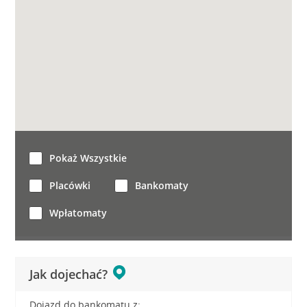
Pokaż Wszystkie
Placówki
Bankomaty
Wpłatomaty
Jak dojechać?
Dojazd do bankomatu z: