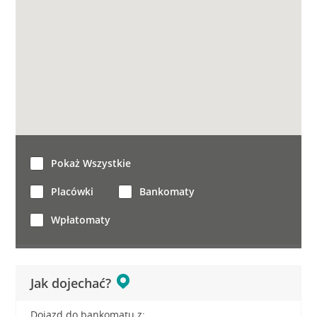
Pokaż Wszystkie
Placówki
Bankomaty
Wpłatomaty
Jak dojechać?
Dojazd do bankomatu z: