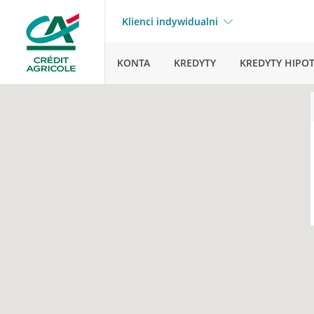
Klienci indywidualni
KONTA
KREDYTY
KREDYTY HIPO