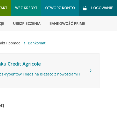
TAKT
WEŹ KREDYT
OTWÓRZ KONTO
LOGOWANIE
JE
UBEZPIECZENIA
BANKOWOŚĆ PRIME
akt i pomoc
Bankomat
ku Credit Agricole
bskrybentów i bądź na bieżąco z nowościami i
t)