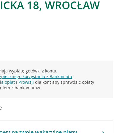
BICKA 18, WROCŁAW
ają wypłatę gotówki z konta.
zpiecznego korzystania z Bankomatu
.
ą opłat i Prowizji
dla kont aby sprawdzić opłaty
taniem z bankomatów.
e
owy na twoje wakacyjne plany