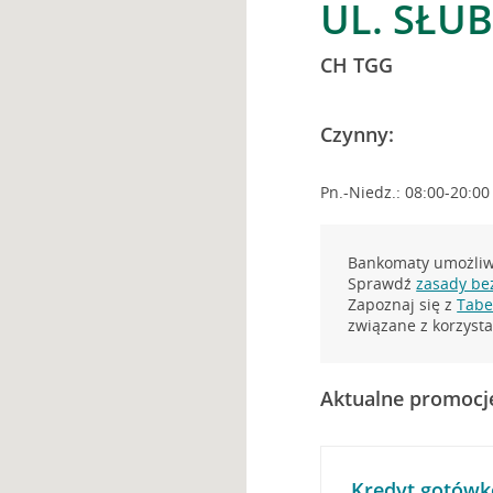
UL. SŁU
CH TGG
Czynny:
Pn.-Niedz.: 08:00-20:00
Bankomaty umożliwi
Sprawdź
zasady be
Zapoznaj się z
Tabel
związane z korzys
Aktualne promocj
Kredyt gotówk