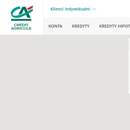
Klienci indywidualni
KONTA
KREDYTY
KREDYTY HIPO