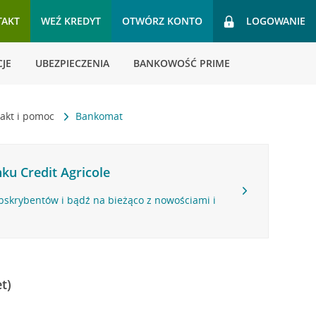
TAKT
WEŹ KREDYT
OTWÓRZ KONTO
LOGOWANIE
JE
UBEZPIECZENIA
BANKOWOŚĆ PRIME
akt i pomoc
Bankomat
ku Credit Agricole
bskrybentów i bądź na bieżąco z nowościami i
t)