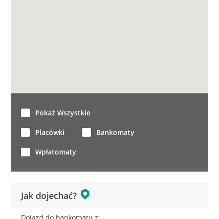
Pokaż Wszystkie
Placówki
Bankomaty
Wpłatomaty
Jak dojechać?
Dojazd do bankomatu z: