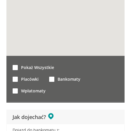
Pokaż Wszystkie
Placówki
Bankomaty
Wpłatomaty
Jak dojechać?
Dojazd do bankomatu z: