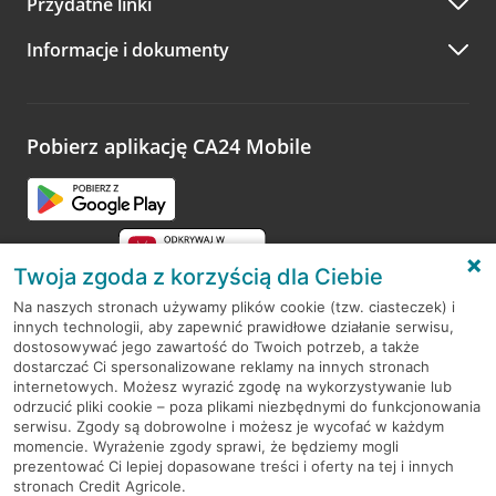
Przydatne linki
A po wizycie…
Informacje i dokumenty
Zachęcamy do podzielenia się z nami opinią o wizycie.
Wystarczy przejść na stronę
Oceń wizytę
, wyszukać
odwiedzoną placówkę i wypełnić formularz w ramach
platformy Profil Firmy w Google. Dziękujemy za wszystkie
opinie.
Pobierz aplikację CA24 Mobile
Przejdź do pytania
Twoja zgoda z korzyścią dla Ciebie
Na naszych stronach używamy plików cookie (tzw. ciasteczek) i
innych technologii, aby zapewnić prawidłowe działanie serwisu,
RODO
dostosowywać jego zawartość do Twoich potrzeb, a także
dostarczać Ci spersonalizowane reklamy na innych stronach
Regulamin serwisu
internetowych. Możesz wyrazić zgodę na wykorzystywanie lub
odrzucić pliki cookie – poza plikami niezbędnymi do funkcjonowania
Mapa serwisu
serwisu. Zgody są dobrowolne i możesz je wycofać w każdym
momencie. Wyrażenie zgody sprawi, że będziemy mogli
Polityka
Cookies
prezentować Ci lepiej dopasowane treści i oferty na tej i innych
stronach Credit Agricole.