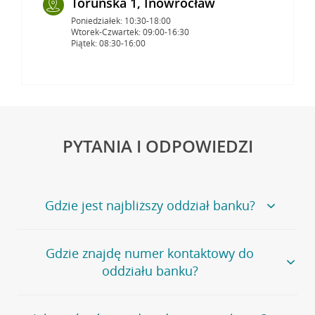
Toruńska 1, Inowrocław
Poniedziałek: 10:30-18:00
Wtorek-Czwartek: 09:00-16:30
Piątek: 08:30-16:00
PYTANIA I ODPOWIEDZI
Gdzie jest najbliższy oddział banku?
Jeśli szukasz oddziału naszego banku, zapraszamy na
Gdzie znajdę numer kontaktowy do
stronę
Placówki i bankomaty
, na której znajduje się
oddziału banku?
wygodna wyszukiwarka.
Alternatywnie, możesz skorzystać z pełnej
listy naszych
oddziałów
.
Bank Credit Agricole nie udostępnia ogólnego numeru