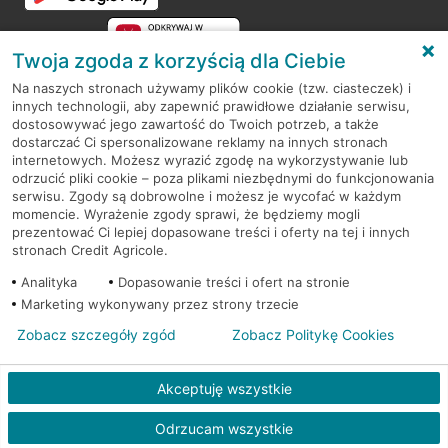
Twoja zgoda z korzyścią dla Ciebie
Na naszych stronach używamy plików cookie (tzw. ciasteczek) i
innych technologii, aby zapewnić prawidłowe działanie serwisu,
RODO
dostosowywać jego zawartość do Twoich potrzeb, a także
dostarczać Ci spersonalizowane reklamy na innych stronach
Regulamin serwisu
internetowych. Możesz wyrazić zgodę na wykorzystywanie lub
odrzucić pliki cookie – poza plikami niezbędnymi do funkcjonowania
Mapa serwisu
serwisu. Zgody są dobrowolne i możesz je wycofać w każdym
momencie. Wyrażenie zgody sprawi, że będziemy mogli
Polityka
Cookies
prezentować Ci lepiej dopasowane treści i oferty na tej i innych
stronach Credit Agricole.
Polityka prywatności
Analityka
Dopasowanie treści i ofert na stronie
Marketing wykonywany przez strony trzecie
Zobacz szczegóły zgód
Zobacz Politykę Cookies
© 2026 Credit Agricole Bank Polska S.A. Wszelkie prawa zastrzeżone
Akceptuję wszystkie
Odrzucam wszystkie