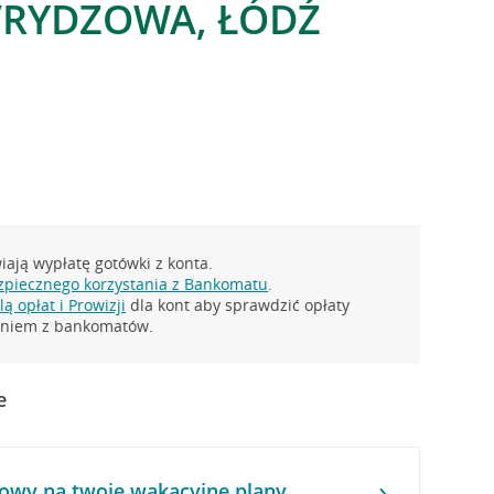
I/RYDZOWA, ŁÓDŹ
ają wypłatę gotówki z konta.
zpiecznego korzystania z Bankomatu
.
ą opłat i Prowizji
dla kont aby sprawdzić opłaty
taniem z bankomatów.
e
owy na twoje wakacyjne plany