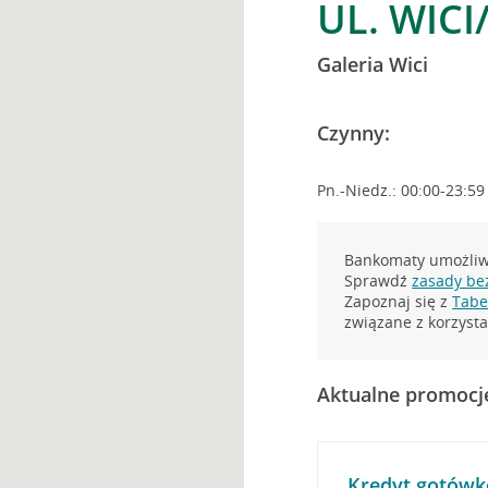
UL. WIC
Galeria Wici
Czynny:
Pn.-Niedz.: 00:00-23:59
Bankomaty umożliwi
Sprawdź
zasady be
Zapoznaj się z
Tabel
związane z korzys
Aktualne promocj
Kredyt gotówk