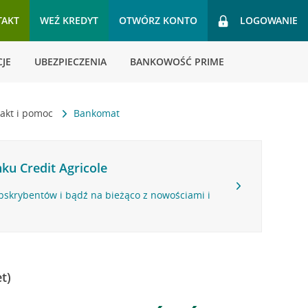
TAKT
WEŹ KREDYT
OTWÓRZ KONTO
LOGOWANIE
JE
UBEZPIECZENIA
BANKOWOŚĆ PRIME
akt i pomoc
Bankomat
ku Credit Agricole
bskrybentów i bądź na bieżąco z nowościami i
t)