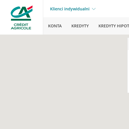
Klienci indywidualni
KONTA
KREDYTY
KREDYTY HIPO