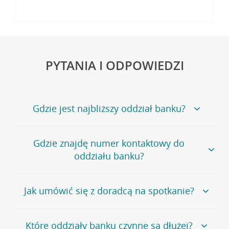
PYTANIA I ODPOWIEDZI
Gdzie jest najbliższy oddział banku?
Jeśli szukasz oddziału naszego banku, zapraszamy na
Gdzie znajdę numer kontaktowy do
stronę
Placówki i bankomaty
, na której znajduje się
oddziału banku?
wygodna wyszukiwarka.
Alternatywnie, możesz skorzystać z pełnej
listy naszych
oddziałów
.
Bank Credit Agricole nie udostępnia ogólnego numeru
Jak umówić się z doradcą na spotkanie?
telefonu do placówki bankowej.
Przejdź do pytania
Polecamy skorzystanie z możliwości wcześniejszego
Jeśli jesteś już
naszym
umówienia się z doradcą w placówce bankowej
.
Które oddziały banku czynne są dłużej?