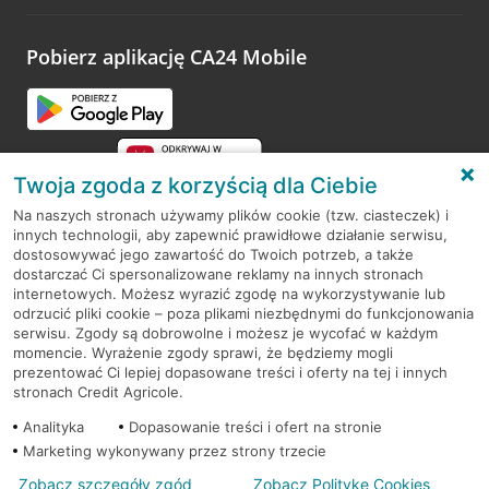
odwiedzoną placówkę i wypełnić formularz w ramach
platformy Profil Firmy w Google. Dziękujemy za wszystkie
opinie.
Pobierz aplikację CA24 Mobile
Przejdź do pytania
Twoja zgoda z korzyścią dla Ciebie
Na naszych stronach używamy plików cookie (tzw. ciasteczek) i
innych technologii, aby zapewnić prawidłowe działanie serwisu,
RODO
dostosowywać jego zawartość do Twoich potrzeb, a także
dostarczać Ci spersonalizowane reklamy na innych stronach
Regulamin serwisu
internetowych. Możesz wyrazić zgodę na wykorzystywanie lub
odrzucić pliki cookie – poza plikami niezbędnymi do funkcjonowania
Mapa serwisu
serwisu. Zgody są dobrowolne i możesz je wycofać w każdym
momencie. Wyrażenie zgody sprawi, że będziemy mogli
Polityka
Cookies
prezentować Ci lepiej dopasowane treści i oferty na tej i innych
stronach Credit Agricole.
Polityka prywatności
Analityka
Dopasowanie treści i ofert na stronie
Marketing wykonywany przez strony trzecie
Zobacz szczegóły zgód
Zobacz Politykę Cookies
© 2026 Credit Agricole Bank Polska S.A. Wszelkie prawa zastrzeżone