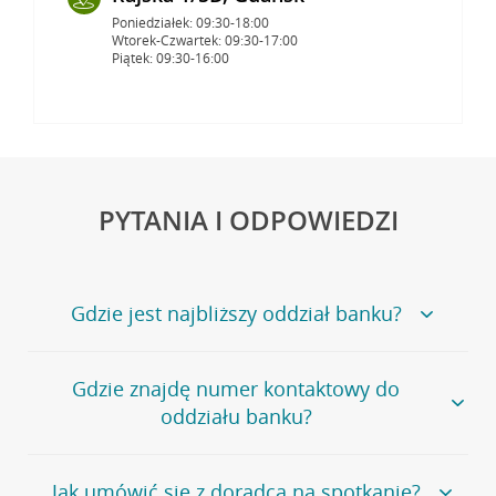
Poniedziałek: 09:30-18:00
Wtorek-Czwartek: 09:30-17:00
Piątek: 09:30-16:00
PYTANIA I ODPOWIEDZI
Gdzie jest najbliższy oddział banku?
Jeśli szukasz oddziału naszego banku, zapraszamy na
Gdzie znajdę numer kontaktowy do
stronę
Placówki i bankomaty
, na której znajduje się
oddziału banku?
wygodna wyszukiwarka.
Alternatywnie, możesz skorzystać z pełnej
listy naszych
oddziałów
.
Bank Credit Agricole nie udostępnia ogólnego numeru
Jak umówić się z doradcą na spotkanie?