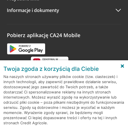
A po wizycie…
Informacje i dokumenty
Zachęcamy do podzielenia się z nami opinią o wizycie.
Wystarczy przejść na stronę
Oceń wizytę
, wyszukać
odwiedzoną placówkę i wypełnić formularz w ramach
platformy Profil Firmy w Google. Dziękujemy za wszystkie
opinie.
Pobierz aplikację CA24 Mobile
Przejdź do pytania
Twoja zgoda z korzyścią dla Ciebie
Na naszych stronach używamy plików cookie (tzw. ciasteczek) i
innych technologii, aby zapewnić prawidłowe działanie serwisu,
RODO
dostosowywać jego zawartość do Twoich potrzeb, a także
dostarczać Ci spersonalizowane reklamy na innych stronach
Regulamin serwisu
internetowych. Możesz wyrazić zgodę na wykorzystywanie lub
odrzucić pliki cookie – poza plikami niezbędnymi do funkcjonowania
Mapa serwisu
serwisu. Zgody są dobrowolne i możesz je wycofać w każdym
momencie. Wyrażenie zgody sprawi, że będziemy mogli
Polityka
Cookies
prezentować Ci lepiej dopasowane treści i oferty na tej i innych
stronach Credit Agricole.