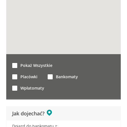
Pokaż Wszystkie
Placówki
Bankomaty
Wpłatomaty
Jak dojechać?
Dojazd do bankomatu z: