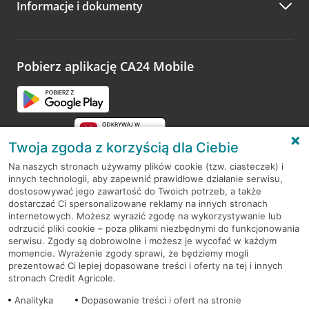
Informacje i dokumenty
Zachęcamy do podzielenia się z nami opinią o wizycie.
Wystarczy przejść na stronę
Oceń wizytę
, wyszukać
odwiedzoną placówkę i wypełnić formularz w ramach
platformy Profil Firmy w Google. Dziękujemy za wszystkie
opinie.
Pobierz aplikację CA24 Mobile
Przejdź do pytania
Twoja zgoda z korzyścią dla Ciebie
Na naszych stronach używamy plików cookie (tzw. ciasteczek) i
innych technologii, aby zapewnić prawidłowe działanie serwisu,
RODO
dostosowywać jego zawartość do Twoich potrzeb, a także
dostarczać Ci spersonalizowane reklamy na innych stronach
Regulamin serwisu
internetowych. Możesz wyrazić zgodę na wykorzystywanie lub
odrzucić pliki cookie – poza plikami niezbędnymi do funkcjonowania
Mapa serwisu
serwisu. Zgody są dobrowolne i możesz je wycofać w każdym
momencie. Wyrażenie zgody sprawi, że będziemy mogli
Polityka
Cookies
prezentować Ci lepiej dopasowane treści i oferty na tej i innych
stronach Credit Agricole.
Polityka prywatności
Analityka
Dopasowanie treści i ofert na stronie