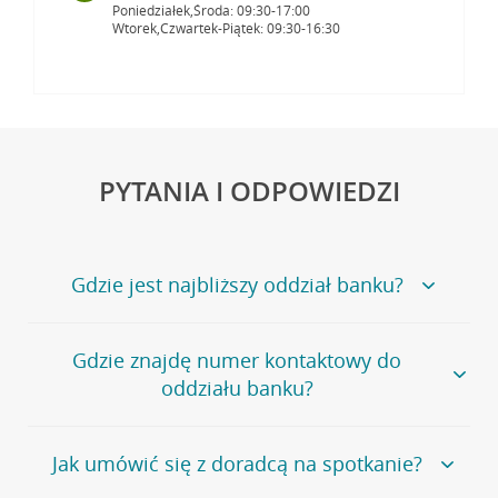
Poniedziałek,Środa: 09:30-17:00
Wtorek,Czwartek-Piątek: 09:30-16:30
PYTANIA I ODPOWIEDZI
Gdzie jest najbliższy oddział banku?
Jeśli szukasz oddziału naszego banku, zapraszamy na
Gdzie znajdę numer kontaktowy do
stronę
Placówki i bankomaty
, na której znajduje się
oddziału banku?
wygodna wyszukiwarka.
Alternatywnie, możesz skorzystać z pełnej
listy naszych
oddziałów
.
Bank Credit Agricole nie udostępnia ogólnego numeru
Jak umówić się z doradcą na spotkanie?
telefonu do placówki bankowej.
Przejdź do pytania