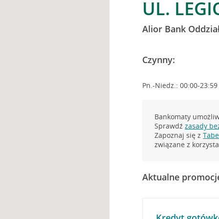
UL. LEG
Alior Bank Oddzia
Czynny:
Pn.-Niedz.: 00:00-23:59
Bankomaty umożliwi
Sprawdź
zasady be
Zapoznaj się z
Tabel
związane z korzys
Aktualne promocj
Kredyt gotówk