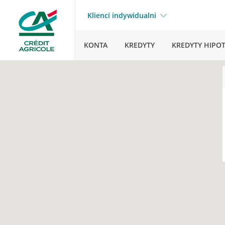
Klienci indywidualni
KONTA
KREDYTY
KREDYTY HIPO