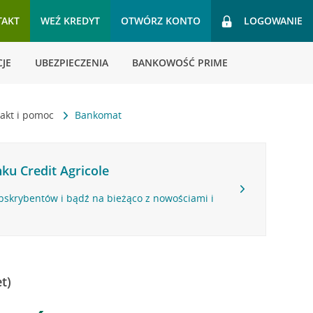
TAKT
WEŹ KREDYT
OTWÓRZ KONTO
LOGOWANIE
JE
UBEZPIECZENIA
BANKOWOŚĆ PRIME
akt i pomoc
Bankomat
ku Credit Agricole
bskrybentów i bądź na bieżąco z nowościami i
t)