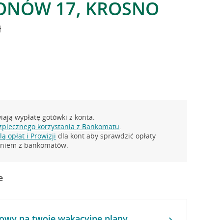
IONÓW 17, KROSNO
ł
ają wypłatę gotówki z konta.
zpiecznego korzystania z Bankomatu
.
ą opłat i Prowizji
dla kont aby sprawdzić opłaty
taniem z bankomatów.
e
owy na twoje wakacyjne plany