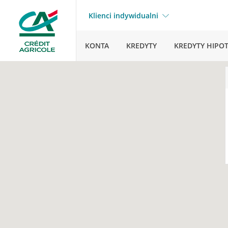
Klienci indywidualni
KONTA
KREDYTY
KREDYTY HIPO