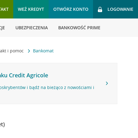
TAKT
WEŹ KREDYT
OTWÓRZ KONTO
LOGOWANIE
JE
UBEZPIECZENIA
BANKOWOŚĆ PRIME
akt i pomoc
Bankomat
ku Credit Agricole
bskrybentów i bądź na bieżąco z nowościami i
t)