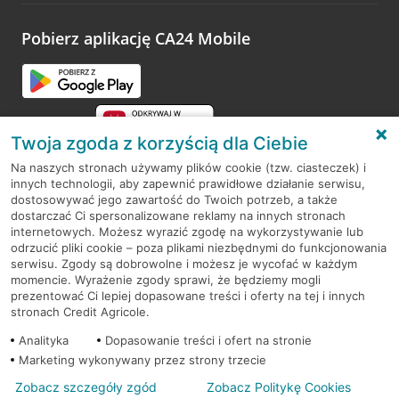
platformy Profil Firmy w Google. Dziękujemy za wszystkie
opinie.
Pobierz aplikację CA24 Mobile
Przejdź do pytania
Twoja zgoda z korzyścią dla Ciebie
Na naszych stronach używamy plików cookie (tzw. ciasteczek) i
innych technologii, aby zapewnić prawidłowe działanie serwisu,
RODO
dostosowywać jego zawartość do Twoich potrzeb, a także
dostarczać Ci spersonalizowane reklamy na innych stronach
Regulamin serwisu
internetowych. Możesz wyrazić zgodę na wykorzystywanie lub
odrzucić pliki cookie – poza plikami niezbędnymi do funkcjonowania
Mapa serwisu
serwisu. Zgody są dobrowolne i możesz je wycofać w każdym
momencie. Wyrażenie zgody sprawi, że będziemy mogli
Polityka
Cookies
prezentować Ci lepiej dopasowane treści i oferty na tej i innych
stronach Credit Agricole.
Polityka prywatności
Analityka
Dopasowanie treści i ofert na stronie
Marketing wykonywany przez strony trzecie
Zobacz szczegóły zgód
Zobacz Politykę Cookies
© 2026 Credit Agricole Bank Polska S.A. Wszelkie prawa zastrzeżone