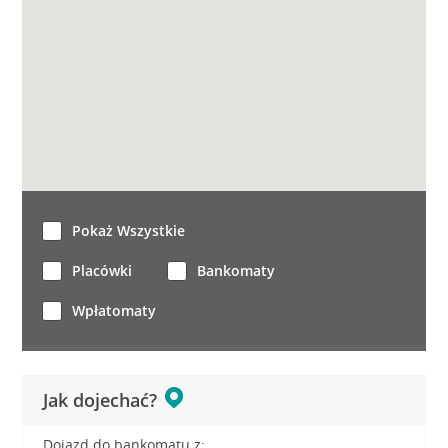
Pokaż Wszystkie
Placówki
Bankomaty
Wpłatomaty
Jak dojechać?
Dojazd do bankomatu z: