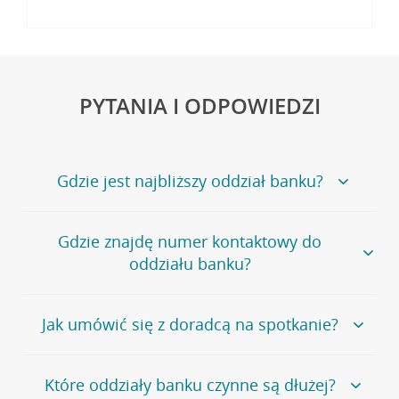
PYTANIA I ODPOWIEDZI
Gdzie jest najbliższy oddział banku?
Jeśli szukasz oddziału naszego banku, zapraszamy na
Gdzie znajdę numer kontaktowy do
stronę
Placówki i bankomaty
, na której znajduje się
oddziału banku?
wygodna wyszukiwarka.
Alternatywnie, możesz skorzystać z pełnej
listy naszych
oddziałów
.
Bank Credit Agricole nie udostępnia ogólnego numeru
Jak umówić się z doradcą na spotkanie?
telefonu do placówki bankowej.
Przejdź do pytania
Polecamy skorzystanie z możliwości wcześniejszego
Jeśli jesteś już
naszym
umówienia się z doradcą w placówce bankowej
.
Które oddziały banku czynne są dłużej?
klientem
możesz
samodzielnie
umówić się na spotkanie z