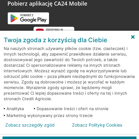
opinie.
Pobierz aplikację CA24 Mobile
Przejdź do pytania
Twoja zgoda z korzyścią dla Ciebie
Na naszych stronach używamy plików cookie (tzw. ciasteczek) i
innych technologii, aby zapewnić prawidłowe działanie serwisu,
RODO
dostosowywać jego zawartość do Twoich potrzeb, a także
dostarczać Ci spersonalizowane reklamy na innych stronach
Regulamin serwisu
internetowych. Możesz wyrazić zgodę na wykorzystywanie lub
odrzucić pliki cookie – poza plikami niezbędnymi do funkcjonowania
Mapa serwisu
serwisu. Zgody są dobrowolne i możesz je wycofać w każdym
momencie. Wyrażenie zgody sprawi, że będziemy mogli
Polityka
Cookies
prezentować Ci lepiej dopasowane treści i oferty na tej i innych
stronach Credit Agricole.
Polityka prywatności
Analityka
Dopasowanie treści i ofert na stronie
Marketing wykonywany przez strony trzecie
Zobacz szczegóły zgód
Zobacz Politykę Cookies
© 2026 Credit Agricole Bank Polska S.A. Wszelkie prawa zastrzeżone