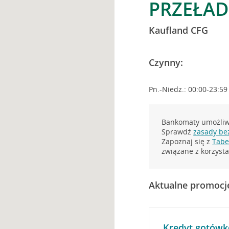
PRZEŁAD
Kaufland CFG
Czynny:
Pn.-Niedz.: 00:00-23:59
Bankomaty umożliwi
Sprawdź
zasady be
Zapoznaj się z
Tabel
związane z korzys
Aktualne promocj
Kredyt gotówk