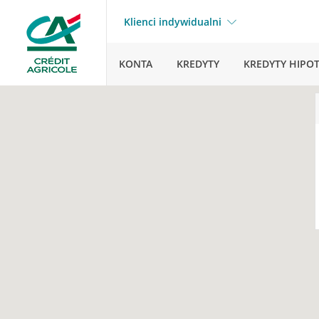
Klienci indywidualni
KONTA
KREDYTY
KREDYTY HIPO