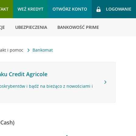
TAKT
WEŹ KREDYT
OTWÓRZ KONTO
LOGOWANIE
JE
UBEZPIECZENIA
BANKOWOŚĆ PRIME
akt i pomoc
Bankomat
ku Credit Agricole
bskrybentów i bądź na bieżąco z nowościami i
 Cash)