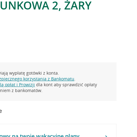
UNKOWA 2, ŻARY
ają wypłatę gotówki z konta.
zpiecznego korzystania z Bankomatu
.
ą opłat i Prowizji
dla kont aby sprawdzić opłaty
taniem z bankomatów.
e
owy na twoje wakacyjne plany