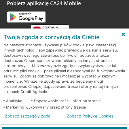
opinie.
Pobierz aplikację CA24 Mobile
Przejdź do pytania
Twoja zgoda z korzyścią dla Ciebie
Na naszych stronach używamy plików cookie (tzw. ciasteczek) i
innych technologii, aby zapewnić prawidłowe działanie serwisu,
RODO
dostosowywać jego zawartość do Twoich potrzeb, a także
dostarczać Ci spersonalizowane reklamy na innych stronach
Regulamin serwisu
internetowych. Możesz wyrazić zgodę na wykorzystywanie lub
odrzucić pliki cookie – poza plikami niezbędnymi do funkcjonowania
Mapa serwisu
serwisu. Zgody są dobrowolne i możesz je wycofać w każdym
momencie. Wyrażenie zgody sprawi, że będziemy mogli
Polityka
Cookies
prezentować Ci lepiej dopasowane treści i oferty na tej i innych
stronach Credit Agricole.
Polityka prywatności
Analityka
Dopasowanie treści i ofert na stronie
Marketing wykonywany przez strony trzecie
Zobacz szczegóły zgód
Zobacz Politykę Cookies
© 2026 Credit Agricole Bank Polska S.A. Wszelkie prawa zastrzeżone