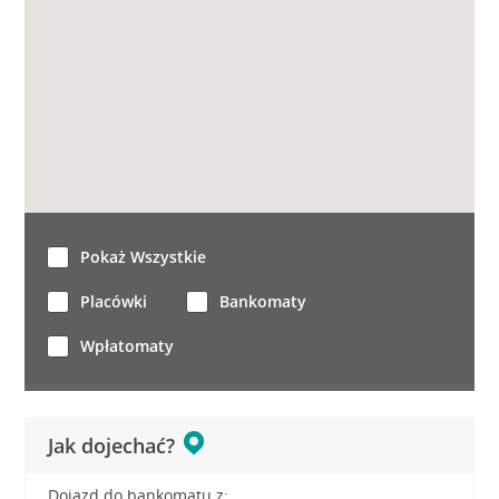
Pokaż Wszystkie
Placówki
Bankomaty
Wpłatomaty
Jak dojechać?
Dojazd do bankomatu z: