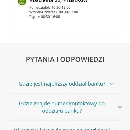
Poniedziałek: 10:30-18:00
Wtorek-Czwartek: 09:30-17:00
Piątek: 08:30-16:00
PYTANIA I ODPOWIEDZI
Gdzie jest najbliższy oddział banku?
Jeśli szukasz oddziału naszego banku, zapraszamy na
Gdzie znajdę numer kontaktowy do
stronę
Placówki i bankomaty
, na której znajduje się
oddziału banku?
wygodna wyszukiwarka.
Alternatywnie, możesz skorzystać z pełnej
listy naszych
oddziałów
.
Bank Credit Agricole nie udostępnia ogólnego numeru