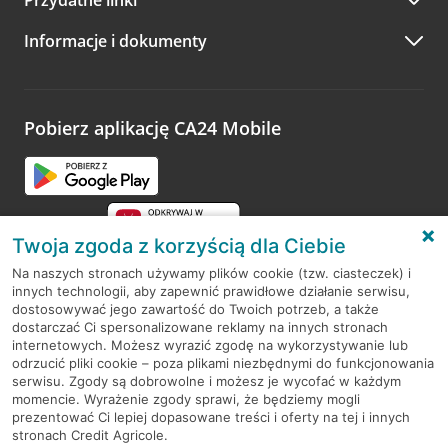
A po wizycie…
Informacje i dokumenty
Zachęcamy do podzielenia się z nami opinią o wizycie.
Wystarczy przejść na stronę
Oceń wizytę
, wyszukać
odwiedzoną placówkę i wypełnić formularz w ramach
platformy Profil Firmy w Google. Dziękujemy za wszystkie
opinie.
Pobierz aplikację CA24 Mobile
Przejdź do pytania
Twoja zgoda z korzyścią dla Ciebie
Na naszych stronach używamy plików cookie (tzw. ciasteczek) i
innych technologii, aby zapewnić prawidłowe działanie serwisu,
RODO
dostosowywać jego zawartość do Twoich potrzeb, a także
dostarczać Ci spersonalizowane reklamy na innych stronach
Regulamin serwisu
internetowych. Możesz wyrazić zgodę na wykorzystywanie lub
odrzucić pliki cookie – poza plikami niezbędnymi do funkcjonowania
Mapa serwisu
serwisu. Zgody są dobrowolne i możesz je wycofać w każdym
momencie. Wyrażenie zgody sprawi, że będziemy mogli
Polityka
Cookies
prezentować Ci lepiej dopasowane treści i oferty na tej i innych
stronach Credit Agricole.