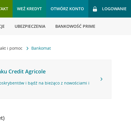
TAKT
WEŹ KREDYT
OTWÓRZ KONTO
LOGOWANIE
JE
UBEZPIECZENIA
BANKOWOŚĆ PRIME
akt i pomoc
Bankomat
ku Credit Agricole
bskrybentów i bądź na bieżąco z nowościami i
t)