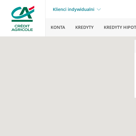
Klienci indywidualni
KONTA
KREDYTY
KREDYTY HIPO