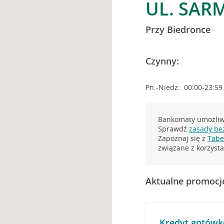
UL. SAR
Przy Biedronce
Czynny:
Pn.-Niedz.: 00:00-23:59
Bankomaty umożliwi
Sprawdź
zasady be
Zapoznaj się z
Tabel
związane z korzys
Aktualne promocj
Kredyt gotówk