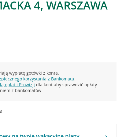
MACKA 4, WARSZAWA
ają wypłatę gotówki z konta.
zpiecznego korzystania z Bankomatu
.
ą opłat i Prowizji
dla kont aby sprawdzić opłaty
taniem z bankomatów.
e
owy na twoje wakacyjne plany