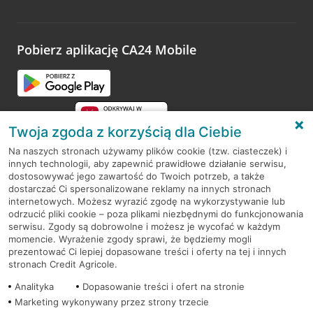
Wystarczy przejść na stronę
Oceń wizytę
, wyszukać
odwiedzoną placówkę i wypełnić formularz w ramach
platformy Profil Firmy w Google. Dziękujemy za wszystkie
opinie.
Pobierz aplikację CA24 Mobile
Przejdź do pytania
Twoja zgoda z korzyścią dla Ciebie
Na naszych stronach używamy plików cookie (tzw. ciasteczek) i
innych technologii, aby zapewnić prawidłowe działanie serwisu,
RODO
dostosowywać jego zawartość do Twoich potrzeb, a także
dostarczać Ci spersonalizowane reklamy na innych stronach
Regulamin serwisu
internetowych. Możesz wyrazić zgodę na wykorzystywanie lub
odrzucić pliki cookie – poza plikami niezbędnymi do funkcjonowania
Mapa serwisu
serwisu. Zgody są dobrowolne i możesz je wycofać w każdym
momencie. Wyrażenie zgody sprawi, że będziemy mogli
Polityka
Cookies
prezentować Ci lepiej dopasowane treści i oferty na tej i innych
stronach Credit Agricole.
Polityka prywatności
Analityka
Dopasowanie treści i ofert na stronie
Marketing wykonywany przez strony trzecie