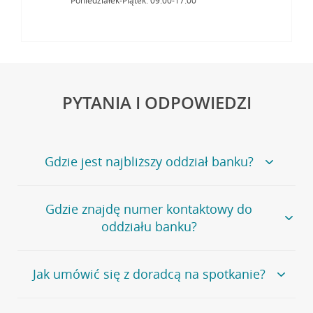
Poniedziałek-Piątek: 09:00-17:00
PYTANIA I ODPOWIEDZI
Gdzie jest najbliższy oddział banku?
Jeśli szukasz oddziału naszego banku, zapraszamy na
Gdzie znajdę numer kontaktowy do
stronę
Placówki i bankomaty
, na której znajduje się
oddziału banku?
wygodna wyszukiwarka.
Alternatywnie, możesz skorzystać z pełnej
listy naszych
oddziałów
.
Bank Credit Agricole nie udostępnia ogólnego numeru
Jak umówić się z doradcą na spotkanie?
telefonu do placówki bankowej.
Przejdź do pytania
Polecamy skorzystanie z możliwości wcześniejszego