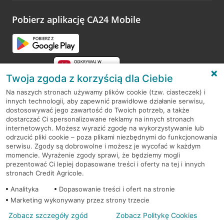
platformy Profil Firmy w Google. Dziękujemy za wszystkie
opinie.
Pobierz aplikację CA24 Mobile
Przejdź do pytania
Twoja zgoda z korzyścią dla Ciebie
Na naszych stronach używamy plików cookie (tzw. ciasteczek) i
innych technologii, aby zapewnić prawidłowe działanie serwisu,
RODO
dostosowywać jego zawartość do Twoich potrzeb, a także
dostarczać Ci spersonalizowane reklamy na innych stronach
Regulamin serwisu
internetowych. Możesz wyrazić zgodę na wykorzystywanie lub
odrzucić pliki cookie – poza plikami niezbędnymi do funkcjonowania
Mapa serwisu
serwisu. Zgody są dobrowolne i możesz je wycofać w każdym
momencie. Wyrażenie zgody sprawi, że będziemy mogli
Polityka
Cookies
prezentować Ci lepiej dopasowane treści i oferty na tej i innych
stronach Credit Agricole.
Polityka prywatności
Analityka
Dopasowanie treści i ofert na stronie
Marketing wykonywany przez strony trzecie
Zobacz szczegóły zgód
Zobacz Politykę Cookies
© 2026 Credit Agricole Bank Polska S.A. Wszelkie prawa zastrzeżone