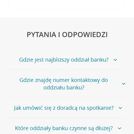
PYTANIA I ODPOWIEDZI
Gdzie jest najbliższy oddział banku?
Jeśli szukasz oddziału naszego banku, zapraszamy na
Gdzie znajdę numer kontaktowy do
stronę
Placówki i bankomaty
, na której znajduje się
oddziału banku?
wygodna wyszukiwarka.
Alternatywnie, możesz skorzystać z pełnej
listy naszych
oddziałów
.
Bank Credit Agricole nie udostępnia ogólnego numeru
Jak umówić się z doradcą na spotkanie?
telefonu do placówki bankowej.
Przejdź do pytania
Polecamy skorzystanie z możliwości wcześniejszego
Jeśli jesteś już
naszym
umówienia się z doradcą w placówce bankowej
.
Które oddziały banku czynne są dłużej?
klientem
możesz
samodzielnie
umówić się na spotkanie z