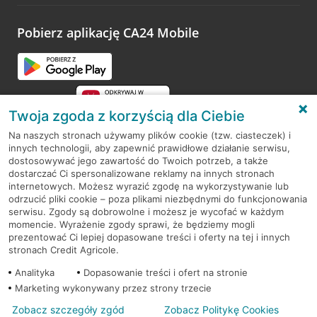
odwiedzoną placówkę i wypełnić formularz w ramach
platformy Profil Firmy w Google. Dziękujemy za wszystkie
opinie.
Pobierz aplikację CA24 Mobile
Przejdź do pytania
Twoja zgoda z korzyścią dla Ciebie
Na naszych stronach używamy plików cookie (tzw. ciasteczek) i
innych technologii, aby zapewnić prawidłowe działanie serwisu,
RODO
dostosowywać jego zawartość do Twoich potrzeb, a także
dostarczać Ci spersonalizowane reklamy na innych stronach
Regulamin serwisu
internetowych. Możesz wyrazić zgodę na wykorzystywanie lub
odrzucić pliki cookie – poza plikami niezbędnymi do funkcjonowania
Mapa serwisu
serwisu. Zgody są dobrowolne i możesz je wycofać w każdym
momencie. Wyrażenie zgody sprawi, że będziemy mogli
Polityka
Cookies
prezentować Ci lepiej dopasowane treści i oferty na tej i innych
stronach Credit Agricole.
Polityka prywatności
Analityka
Dopasowanie treści i ofert na stronie
Marketing wykonywany przez strony trzecie
Zobacz szczegóły zgód
Zobacz Politykę Cookies
© 2026 Credit Agricole Bank Polska S.A. Wszelkie prawa zastrzeżone