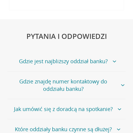
PYTANIA I ODPOWIEDZI
Gdzie jest najbliższy oddział banku?
Jeśli szukasz oddziału naszego banku, zapraszamy na
Gdzie znajdę numer kontaktowy do
stronę
Placówki i bankomaty
, na której znajduje się
oddziału banku?
wygodna wyszukiwarka.
Alternatywnie, możesz skorzystać z pełnej
listy naszych
oddziałów
.
Bank Credit Agricole nie udostępnia ogólnego numeru
Jak umówić się z doradcą na spotkanie?
telefonu do placówki bankowej.
Przejdź do pytania
Polecamy skorzystanie z możliwości wcześniejszego
Jeśli jesteś już
naszym
umówienia się z doradcą w placówce bankowej
.
Które oddziały banku czynne są dłużej?
klientem
możesz
samodzielnie
umówić się na spotkanie z