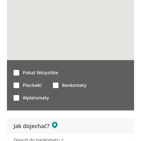
Pokaż Wszystkie
Placówki
Bankomaty
Wpłatomaty
Jak dojechać?
Dojazd do bankomatu z: