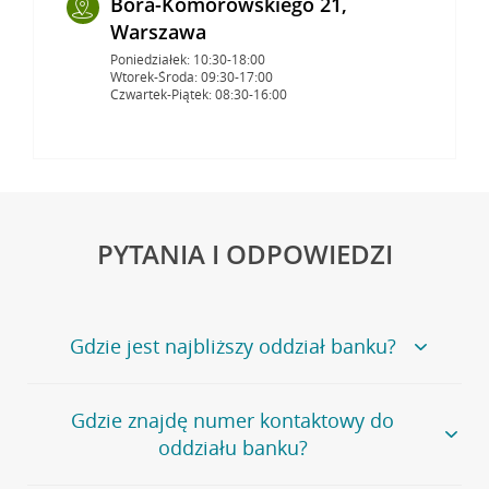
Bora-Komorowskiego 21,
Warszawa
Poniedziałek: 10:30-18:00
Wtorek-Środa: 09:30-17:00
Czwartek-Piątek: 08:30-16:00
PYTANIA I ODPOWIEDZI
Gdzie jest najbliższy oddział banku?
Jeśli szukasz oddziału naszego banku, zapraszamy na
Gdzie znajdę numer kontaktowy do
stronę
Placówki i bankomaty
, na której znajduje się
oddziału banku?
wygodna wyszukiwarka.