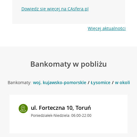
Dowiedz się więcej na CAsfera.pl
Więcej aktualności
Bankomaty w pobliżu
Bankomaty:
woj. kujawsko-pomorskie
Łysomice
w okolicy 
ul. Forteczna 10, Toruń
Poniedziałek-Niedziela: 06:00-22:00