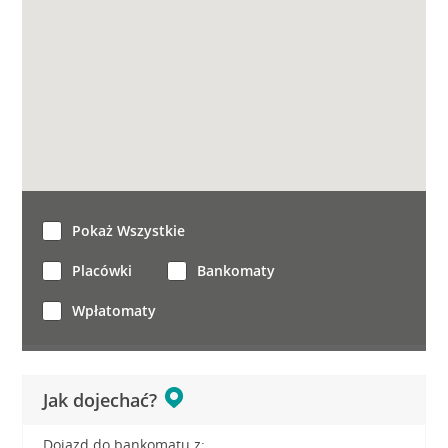
Pokaż Wszystkie
Placówki
Bankomaty
Wpłatomaty
Jak dojechać?
Dojazd do bankomatu z: