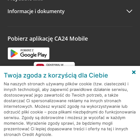
A po wizycie…
Informacje i dokumenty
Zachęcamy do podzielenia się z nami opinią o wizycie.
Wystarczy przejść na stronę
Oceń wizytę
, wyszukać
odwiedzoną placówkę i wypełnić formularz w ramach
platformy Profil Firmy w Google. Dziękujemy za wszystkie
opinie.
Pobierz aplikację CA24 Mobile
Przejdź do pytania
Twoja zgoda z korzyścią dla Ciebie
Na naszych stronach używamy plików cookie (tzw. ciasteczek) i
innych technologii, aby zapewnić prawidłowe działanie serwisu,
RODO
dostosowywać jego zawartość do Twoich potrzeb, a także
dostarczać Ci spersonalizowane reklamy na innych stronach
Regulamin serwisu
internetowych. Możesz wyrazić zgodę na wykorzystywanie lub
odrzucić pliki cookie – poza plikami niezbędnymi do funkcjonowania
Mapa serwisu
serwisu. Zgody są dobrowolne i możesz je wycofać w każdym
momencie. Wyrażenie zgody sprawi, że będziemy mogli
Polityka
Cookies
prezentować Ci lepiej dopasowane treści i oferty na tej i innych
stronach Credit Agricole.