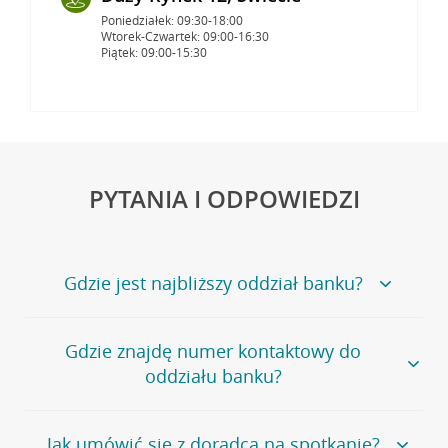
Poniedziałek: 09:30-18:00
Wtorek-Czwartek: 09:00-16:30
Piątek: 09:00-15:30
PYTANIA I ODPOWIEDZI
Gdzie jest najbliższy oddział banku?
Jeśli szukasz oddziału naszego banku, zapraszamy na
Gdzie znajdę numer kontaktowy do
stronę
Placówki i bankomaty
, na której znajduje się
oddziału banku?
wygodna wyszukiwarka.
Alternatywnie, możesz skorzystać z pełnej
listy naszych
oddziałów
.
Bank Credit Agricole nie udostępnia ogólnego numeru
Jak umówić się z doradcą na spotkanie?